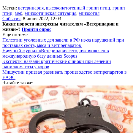
Метки:
ветеринария
,
высокопатогенный грипп птиц
,
грипп
птиц
,
мэб
,
эпизоотическая ситуация
,
эпизоотия
События
,
8 июня 2022, 12:03
Какие новости интересны читателям «Ветеринарии и
жизни»?
Пройти опрос
Еще по теме
Полсотни уголовных дел завели в РФ из-за нарушений при
поставках скота, мяса и ветпрепаратов
Научный журнал «Ветеринария сегодня» включен в
международную базу данных Scopus
Эксперты назвали критические ошибки при лечении
папилломатоза у коров
Мишустин призвал развивать производство ветпрепаратов в
ЕАЭС
Читайте также: