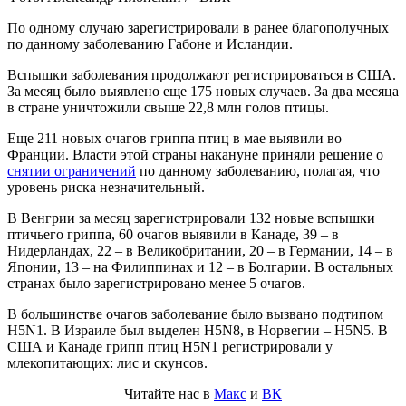
По одному случаю зарегистрировали в ранее благополучных
по данному заболеванию Габоне и Исландии.
Вспышки заболевания продолжают регистрироваться в США.
За месяц было выявлено еще 175 новых случаев. За два месяца
в стране уничтожили свыше 22,8 млн голов птицы.
Еще 211 новых очагов гриппа птиц в мае выявили во
Франции. Власти этой страны накануне приняли решение о
снятии ограничений
по данному заболеванию, полагая, что
уровень риска незначительный.
В Венгрии за месяц зарегистрировали 132 новые вспышки
птичьего гриппа, 60 очагов выявили в Канаде, 39 – в
Нидерландах, 22 – в Великобритании, 20 – в Германии, 14 – в
Японии, 13 – на Филиппинах и 12 – в Болгарии. В остальных
странах было зарегистрировано менее 5 очагов.
В большинстве очагов заболевание было вызвано подтипом
H5N1. В Израиле был выделен H5N8, в Норвегии – H5N5. В
США и Канаде грипп птиц H5N1 регистрировали у
млекопитающих: лис и скунсов.
Читайте нас в
Макс
и
ВК