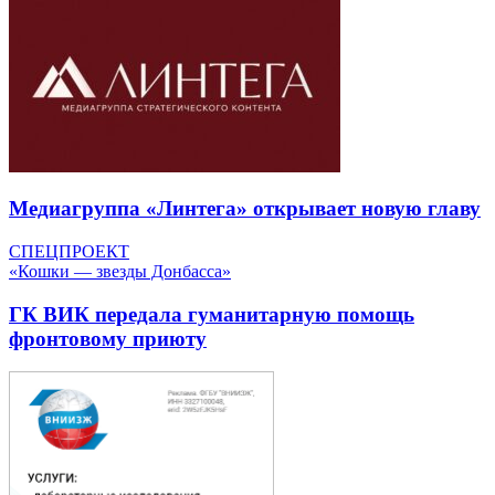
Медиагруппа «Линтега» открывает новую главу
СПЕЦПРОЕКТ
«Кошки — звезды Донбасса»
ГК ВИК передала гуманитарную помощь
фронтовому приюту