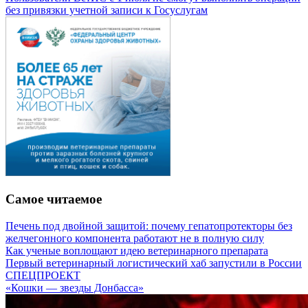
без привязки учетной записи к Госуслугам
Самое читаемое
Печень под двойной защитой: почему гепатопротекторы без
желчегонного компонента работают не в полную силу
Как ученые воплощают идею ветеринарного препарата
Первый ветеринарный логистический хаб запустили в России
СПЕЦПРОЕКТ
«Кошки — звезды Донбасса»