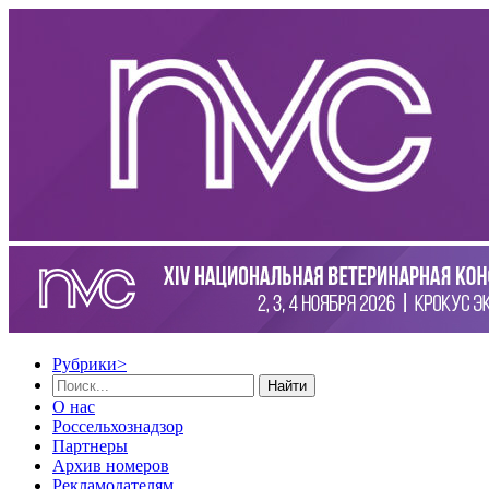
Рубрики
>
Найти
О нас
Россельхознадзор
Партнеры
Архив номеров
Рекламодателям