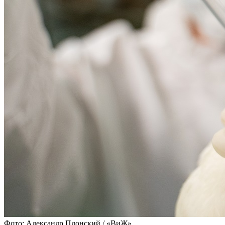
Фото: Александр Плонский / «ВиЖ»