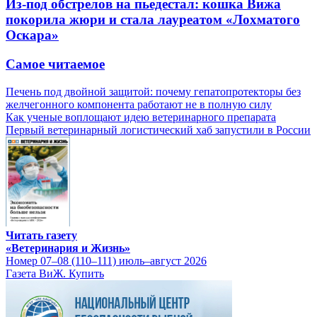
Из-под обстрелов на пьедестал: кошка Вижа
покорила жюри и стала лауреатом «Лохматого
Оскара»
Самое читаемое
Печень под двойной защитой: почему гепатопротекторы без
желчегонного компонента работают не в полную силу
Как ученые воплощают идею ветеринарного препарата
Первый ветеринарный логистический хаб запустили в России
Читать газету
«Ветеринария и Жизнь»
Номер 07–08 (110–111) июль–август 2026
Газета ВиЖ. Купить