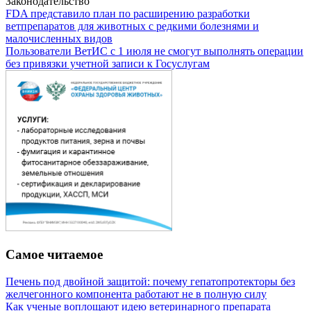
Законодательство
FDA представило план по расширению разработки
ветпрепаратов для животных с редкими болезнями и
малочисленных видов
Пользователи ВетИС с 1 июля не смогут выполнять операции
без привязки учетной записи к Госуслугам
Самое читаемое
Печень под двойной защитой: почему гепатопротекторы без
желчегонного компонента работают не в полную силу
Как ученые воплощают идею ветеринарного препарата