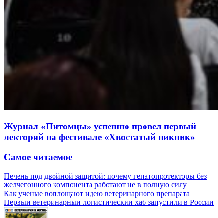
Журнал «Питомцы» успешно провел первый
лекторий на фестивале «Хвостатый пикник»
Самое читаемое
Печень под двойной защитой: почему гепатопротекторы без
желчегонного компонента работают не в полную силу
Как ученые воплощают идею ветеринарного препарата
Первый ветеринарный логистический хаб запустили в России