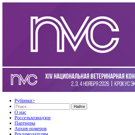
Рубрики
>
Найти
О нас
Россельхознадзор
Партнеры
Архив номеров
Рекламодателям