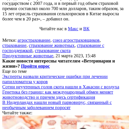
государством с 2007 года, и в первый год объем страховой
премии составлял около 700 млн долларов, таким образом, за
15 лет отрасль страхования сельхозрисков в Китае выросла
более чем в 20 раз», – добавил он.
Читайте нас в
Макс
и
ВК
Метки:
агрострахование
,
союз агростраховщиков
,
страхование
,
страхование животных
,
страхование с
господдержкой
,
страхование скота
Продуктивные животные
,
21 марта 2023, 15:48
Какие новости интересны читателям «Ветеринарии и
жизни»?
Пройти опрос
Еще по теме
Эксперты назвали критические ошибки при лечении
папилломатоза у коров
Сотни неучтенных голов скота нашли в Хакасии с воздуха
Генетика без границ: как международный обмен меняет
животноводство и причем здесь сертификация
В Нидерландах нашли новый парвовирус, связанный с
необычным заболеванием поросят
Читайте также: