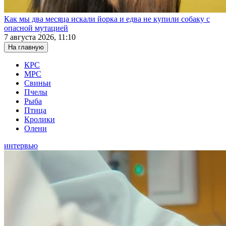
Как мы два месяца искали йорка и едва не купили собаку с
опасной мутацией
7 августа 2026, 11:10
На главную
КРС
МРС
Свиньи
Пчелы
Рыба
Птица
Кролики
Олени
интервью