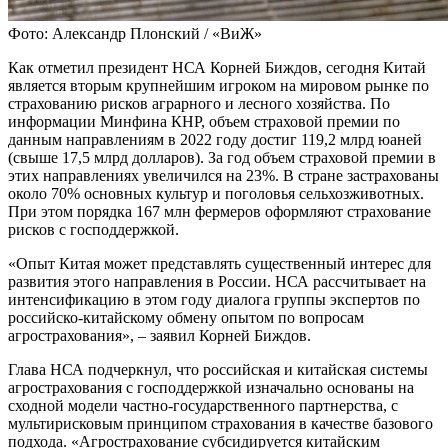
Фото: Александр Плонский / «ВиЖ»
Как отметил президент НСА Корней Биждов, сегодня Китай
является вторым крупнейшим игроком на мировом рынке по
страхованию рисков аграрного и лесного хозяйства. По
информации Минфина КНР, объем страховой премии по
данным направлениям в 2022 году достиг 119,2 млрд юаней
(свыше 17,5 млрд долларов). За год объем страховой премии в
этих направлениях увеличился на 23%. В стране застрахованы
около 70% основных культур и поголовья сельхозживотных.
При этом порядка 167 млн фермеров оформляют страхование
рисков с господдержкой.
«Опыт Китая может представлять существенный интерес для
развития этого направления в России. НСА рассчитывает на
интенсификацию в этом году диалога группы экспертов по
российско-китайскому обмену опытом по вопросам
агрострахования», – заявил Корней Биждов.
Глава НСА подчеркнул, что российская и китайская системы
агрострахования с господдержкой изначально основаны на
сходной модели частно-государственного партнерства, с
мультирисковым принципом страхования в качестве базового
подхода. «Агрострахование субсидируется китайским