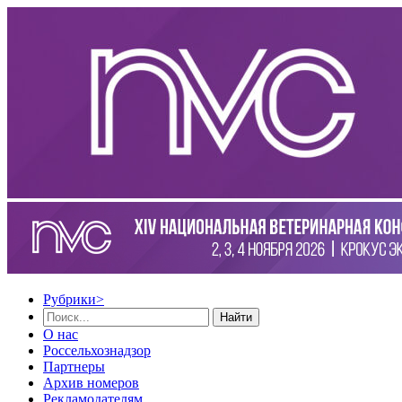
Рубрики
>
Найти
О нас
Россельхознадзор
Партнеры
Архив номеров
Рекламодателям