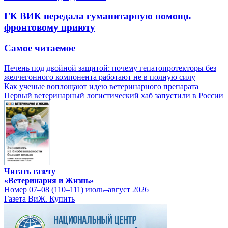
ГК ВИК передала гуманитарную помощь
фронтовому приюту
Самое читаемое
Печень под двойной защитой: почему гепатопротекторы без
желчегонного компонента работают не в полную силу
Как ученые воплощают идею ветеринарного препарата
Первый ветеринарный логистический хаб запустили в России
Читать газету
«Ветеринария и Жизнь»
Номер 07–08 (110–111) июль–август 2026
Газета ВиЖ. Купить