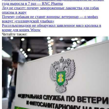
года выросла в 7 раз — RNC Pharma
Лед не спасет: почему замороженные лакомства для собак
опасны в жару
Почему собакам не ставят виниры: ветеринар — о мифах
вокруг «голливудской улыбки»
Россельхознадзор не обнаружил заявленное мясо кролика в
корме для кошек Woow
Читайте также: