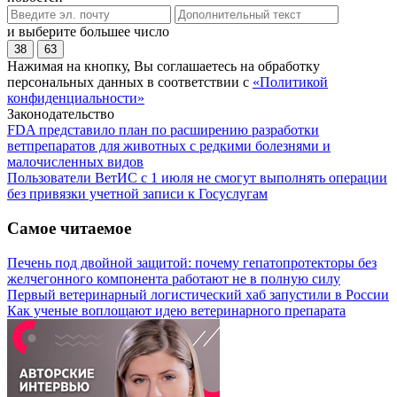
и выберите большее число
38
63
Нажимая на кнопку, Вы соглашаетесь на обработку
персональных данных в соответствии с
«Политикой
конфиденциальности»
Законодательство
FDA представило план по расширению разработки
ветпрепаратов для животных с редкими болезнями и
малочисленных видов
Пользователи ВетИС с 1 июля не смогут выполнять операции
без привязки учетной записи к Госуслугам
Самое читаемое
Печень под двойной защитой: почему гепатопротекторы без
желчегонного компонента работают не в полную силу
Первый ветеринарный логистический хаб запустили в России
Как ученые воплощают идею ветеринарного препарата