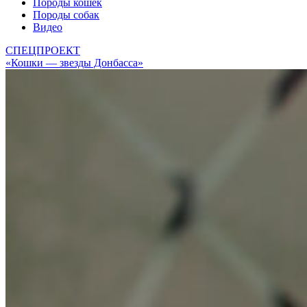
Породы кошек
Породы собак
Видео
СПЕЦПРОЕКТ
«Кошки — звезды Донбасса»