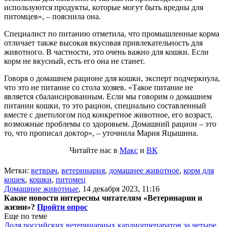
используются продукты, которые могут быть вредны для
питомцев», – пояснила она.
Специалист по питанию отметила, что промышленные корма
отличает также высокая вкусовая привлекательность для
животного. В частности, это очень важно для кошки. Если
корм не вкусный, есть его она не станет.
Говоря о домашнем рационе для кошки, эксперт подчеркнула,
что это не питание со стола хозяев. «Такое питание не
является сбалансированным. Если мы говорим о домашнем
питании кошки, то это рацион, специально составленный
вместе с диетологом под конкретное животное, его возраст,
возможные проблемы со здоровьем. Домашний рацион – это
то, что прописал доктор», – уточнила Мария Яцышина.
Читайте нас в
Макс
и
ВК
Метки:
ветврач
,
ветеринария
,
домашнее животное
,
корм для
кошек
,
кошки
,
питомец
Домашние животные
,
14 декабря 2023, 11:16
Какие новости интересны читателям «Ветеринарии и
жизни»?
Пройти опрос
Еще по теме
Доля российских ветеринарных кардиопрепаратов за четыре