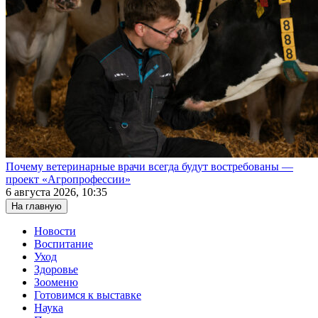
Почему ветеринарные врачи всегда будут востребованы —
проект «Агропрофессии»
6 августа 2026, 10:35
На главную
Новости
Воспитание
Уход
Здоровье
Зооменю
Готовимся к выставке
Наука