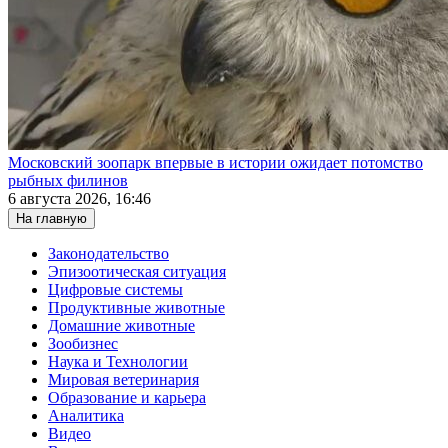
Московский зоопарк впервые в истории ожидает потомство
рыбных филинов
6 августа 2026, 16:46
На главную
Законодательство
Эпизоотическая ситуация
Цифровые системы
Продуктивные животные
Домашние животные
Зообизнес
Наука и Технологии
Мировая ветеринария
Образование и карьера
Аналитика
Видео