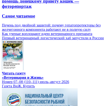
помощь донецкому приюту кошек —
фоторепортаж
Самое читаемое
Печень под двойной защитой: почему гепатопротекторы без
желчегонного компонента работают не в полную силу
Как ученые воплощают идею ветеринарного препарата
Первый ветеринарный логистический хаб запустили в России
Читать газету
«Ветеринария и Жизнь»
Номер 07–08 (110–111) июль–август 2026
Газета ВиЖ. Купить