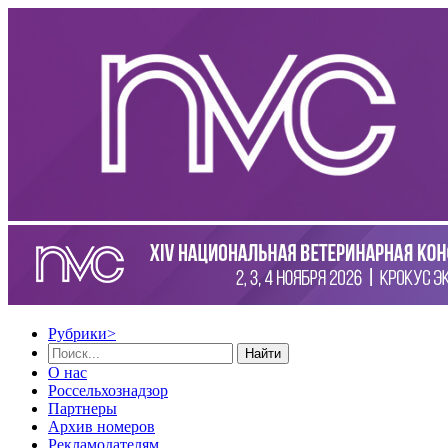
Рубрики
>
Найти
О нас
Россельхознадзор
Партнеры
Архив номеров
Рекламодателям