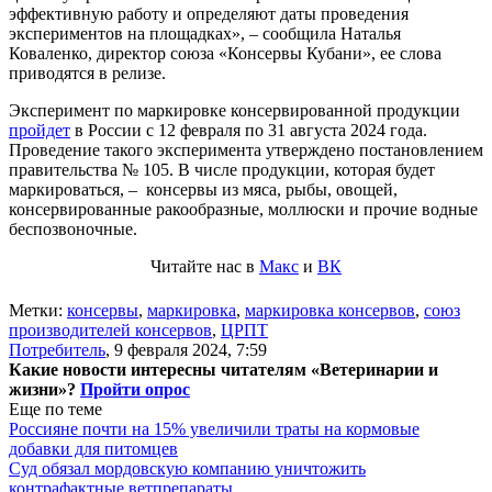
эффективную работу и определяют даты проведения
экспериментов на площадках», – сообщила Наталья
Коваленко, директор союза «Консервы Кубани», ее слова
приводятся в релизе.
Эксперимент по маркировке консервированной продукции
пройдет
в России с 12 февраля по 31 августа 2024 года.
Проведение такого эксперимента утверждено постановлением
правительства № 105. В числе продукции, которая будет
маркироваться, – консервы из мяса, рыбы, овощей,
консервированные ракообразные, моллюски и прочие водные
беспозвоночные.
Читайте нас в
Макс
и
ВК
Метки:
консервы
,
маркировка
,
маркировка консервов
,
союз
производителей консервов
,
ЦРПТ
Потребитель
,
9 февраля 2024, 7:59
Какие новости интересны читателям «Ветеринарии и
жизни»?
Пройти опрос
Еще по теме
Россияне почти на 15% увеличили траты на кормовые
добавки для питомцев
Суд обязал мордовскую компанию уничтожить
контрафактные ветпрепараты