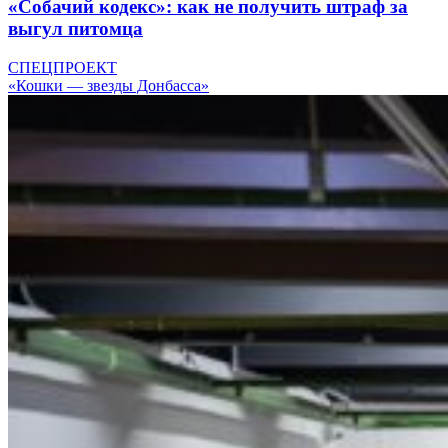
«Собачий кодекс»: как не получить штраф за
выгул питомца
СПЕЦПРОЕКТ
«Кошки — звезды Донбасса»