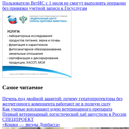
Пользователи ВетИС с 1 июля не смогут выполнять операции
без привязки учетной записи к Госуслугам
Самое читаемое
Печень под двойной защитой: почему гепатопротекторы без
желчегонного компонента работают не в полную силу
Как ученые воплощают идею ветеринарного препарата
Первый ветеринарный логистический хаб запустили в России
СПЕЦПРОЕКТ
«Кошки — звезды Донбасса»