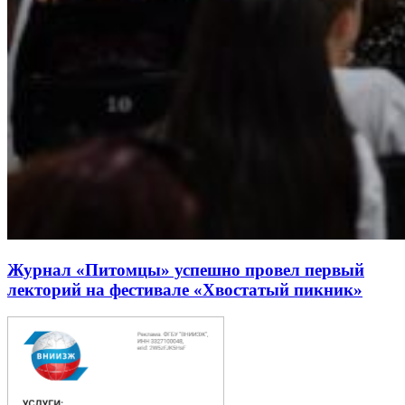
Журнал «Питомцы» успешно провел первый
лекторий на фестивале «Хвостатый пикник»