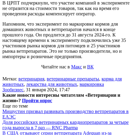
В ЦРПТ подчеркнули, что участие компаний в эксперименте
не отразится на стоимости товаров, так как на время его
проведения расходы компенсирует оператор.
Напомним, что эксперимент по маркировке кормов для
домашних животных и ветпрепаратов начался в конце
прошлого года. Он продлится до 31 августа 2024-го. К
настоящему времени к эксперименту подключились уже 35
участников рынка кормов для питомцев и 25 участников
рынка ветпрепаратов. Это не только производители, но и
импортеры и розничные предприятия.
Читайте нас в
Макс
и
ВК
Метки:
ветеринария
,
ветеринарные препараты
,
корма для
животных
,
лекарства для животных
,
маркировка
Зообизнес
,
31 января 2024, 17:47
Какие новости интересны читателям «Ветеринарии и
жизни»?
Пройти опрос
Еще по теме
Мишустин призвал развивать производство ветпрепаратов в
ЕАЭС
Доля российских ветеринарных кардиопрепаратов за четыре
года выросла в 7 раз — RNC Pharma
В США отзывают серии ветпрепарата Adequan из-за