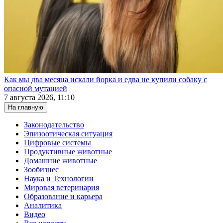
Как мы два месяца искали йорка и едва не купили собаку с
опасной мутацией
7 августа 2026, 11:10
На главную
Законодательство
Эпизоотическая ситуация
Цифровые системы
Продуктивные животные
Домашние животные
Зообизнес
Наука и Технологии
Мировая ветеринария
Образование и карьера
Аналитика
Видео