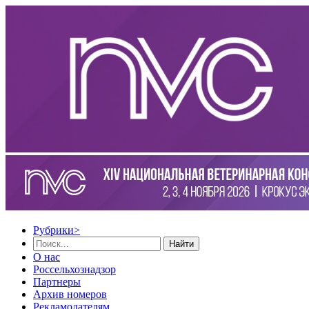
Рубрики
>
Найти
О нас
Россельхознадзор
Партнеры
Архив номеров
Рекламодателям