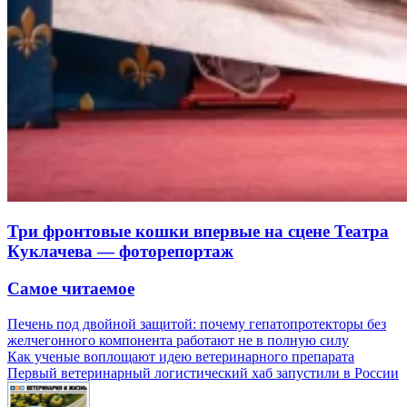
Три фронтовые кошки впервые на сцене Театра
Куклачева — фоторепортаж
Самое читаемое
Печень под двойной защитой: почему гепатопротекторы без
желчегонного компонента работают не в полную силу
Как ученые воплощают идею ветеринарного препарата
Первый ветеринарный логистический хаб запустили в России