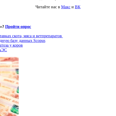
Читайте нас в
Макс
и
ВК
и»?
Пройти опрос
авках скота, мяса и ветпрепаратов
дную базу данных Scopus
тоза у коров
ЕАЭС