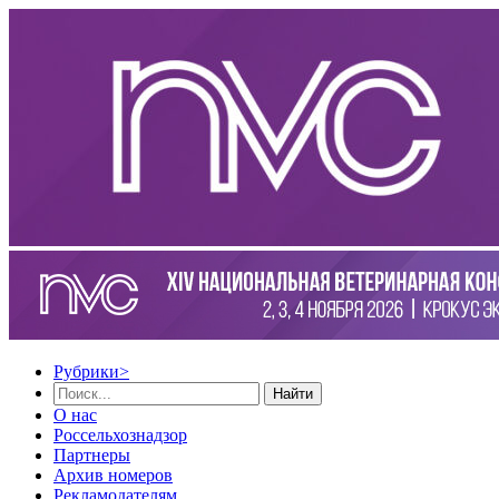
Рубрики
>
Найти
О нас
Россельхознадзор
Партнеры
Архив номеров
Рекламодателям