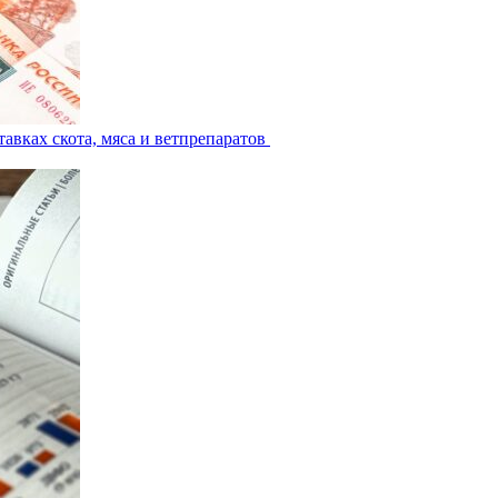
авках скота, мяса и ветпрепаратов