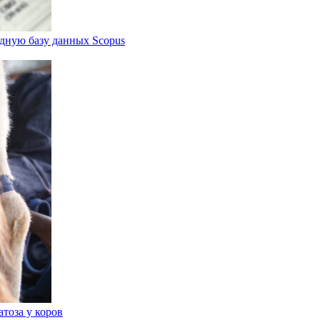
дную базу данных Scopus
тоза у коров