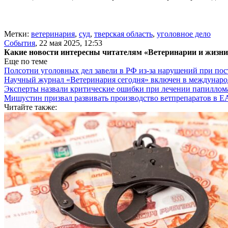
Метки:
ветеринария
,
суд
,
тверская область
,
уголовное дело
События
,
22 мая 2025, 12:53
Какие новости интересны читателям «Ветеринарии и жизн
Еще по теме
Полсотни уголовных дел завели в РФ из-за нарушений при пост
Научный журнал «Ветеринария сегодня» включен в междунаро
Эксперты назвали критические ошибки при лечении папиллома
Мишустин призвал развивать производство ветпрепаратов в 
Читайте также: