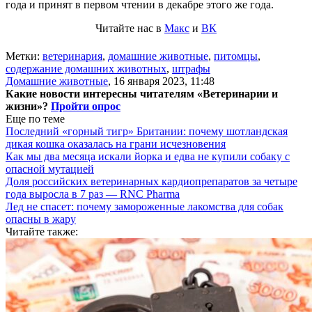
года и принят в первом чтении в декабре этого же года.
Читайте нас в
Макс
и
ВК
Метки:
ветеринария
,
домашние животные
,
питомцы
,
содержание домашних животных
,
штрафы
Домашние животные
,
16 января 2023, 11:48
Какие новости интересны читателям «Ветеринарии и
жизни»?
Пройти опрос
Еще по теме
Последний «горный тигр» Британии: почему шотландская
дикая кошка оказалась на грани исчезновения
Как мы два месяца искали йорка и едва не купили собаку с
опасной мутацией
Доля российских ветеринарных кардиопрепаратов за четыре
года выросла в 7 раз — RNC Pharma
Лед не спасет: почему замороженные лакомства для собак
опасны в жару
Читайте также: