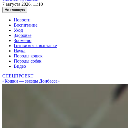
7 августа 2026, 11:10
На главную
Новости
Воспитание
Уход
Здоровье
Зооменю
Готовимся к выставке
Наука
Породы кошек
Породы собак
Видео
СПЕЦПРОЕКТ
«Кошки — звезды Донбасса»