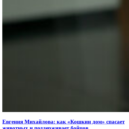
Евгения Михайлова: как «Кошкин дом» спасает
животных и поддерживает бойцов