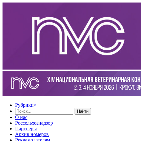
Рубрики
>
Найти
О нас
Россельхознадзор
Партнеры
Архив номеров
Рекламодателям