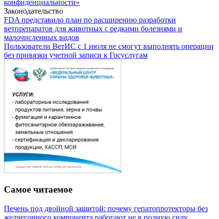
конфиденциальности»
Законодательство
FDA представило план по расширению разработки
ветпрепаратов для животных с редкими болезнями и
малочисленных видов
Пользователи ВетИС с 1 июля не смогут выполнять операции
без привязки учетной записи к Госуслугам
Самое читаемое
Печень под двойной защитой: почему гепатопротекторы без
желчегонного компонента работают не в полную силу