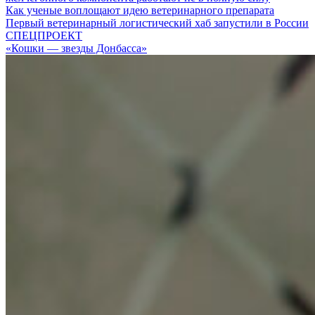
Как ученые воплощают идею ветеринарного препарата
Первый ветеринарный логистический хаб запустили в России
СПЕЦПРОЕКТ
«Кошки — звезды Донбасса»