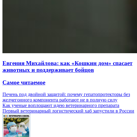
Евгения Михайлова: как «Кошкин дом» спасает
животных и поддерживает бойцов
Самое читаемое
Печень под двойной защитой: почему гепатопротекторы без
желчегонного компонента работают не в полную силу
Как ученые воплощают идею ветеринарного препарата
Первый ветеринарный логистический хаб запустили в России