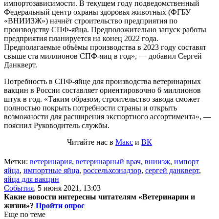
импортозависимости. В текущем году подведомственный
Федеральный центр охраны здоровья животных (ФГБУ
«ВНИИЗЖ») начнёт строительство предприятия по
производству СПФ-яйца. Предположительно запуск работы
предприятия планируется на конец 2022 года.
Предполагаемые объёмы производства в 2023 году составят
свыше ста миллионов СПФ-яиц в год», — добавил Сергей
Данкверт.
Потребность в СПФ-яйце для производства ветеринарных
вакцин в России составляет ориентировочно 6 миллионов
штук в год. «Таким образом, строительство завода сможет
полностью покрыть потребности страны и открыть
возможности для расширения экспортного ассортимента», —
пояснил Руководитель службы.
Читайте нас в
Макс
и
ВК
Метки:
ветеринария
,
ветеринарный врач
,
вниизж
,
импорт
яйца
,
импортные яйца
,
россельхознадзор
,
сергей данкверт
,
яйца для вакцин
События
,
5 июня 2021, 13:03
Какие новости интересны читателям «Ветеринарии и
жизни»?
Пройти опрос
Еще по теме