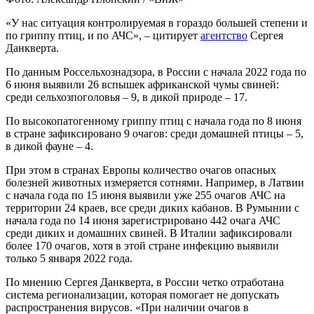
«У нас ситуация контролируемая в гораздо большей степени и
по гриппу птиц, и по АЧС», – цитирует
агентство
Сергея
Данкверта.
По данным Россельхознадзора, в России с начала 2022 года по
6 июня выявили 26 вспышек африканской чумы свиней:
среди сельхозпоголовья – 9, в дикой природе – 17.
По высокопатогенному гриппу птиц с начала года по 8 июня
в стране зафиксировано 9 очагов: среди домашней птицы – 5,
в дикой фауне – 4.
При этом в странах Европы количество очагов опасных
болезней животных измеряется сотнями. Например, в Латвии
с начала года по 15 июня выявили уже 255 очагов АЧС на
территории 24 краев, все среди диких кабанов. В Румынии с
начала года по 14 июня зарегистрировано 442 очага АЧС
среди диких и домашних свиней. В Италии зафиксировали
более 170 очагов, хотя в этой стране инфекцию выявили
только 5 января 2022 года.
По мнению Сергея Данкверта, в России четко отработана
система регионализации, которая помогает не допускать
распространения вирусов. «При наличии очагов в