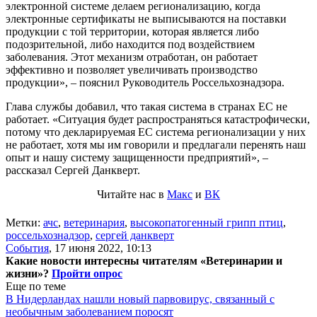
электронной системе делаем регионализацию, когда
электронные сертификаты не выписываются на поставки
продукции с той территории, которая является либо
подозрительной, либо находится под воздействием
заболевания. Этот механизм отработан, он работает
эффективно и позволяет увеличивать производство
продукции», – пояснил Руководитель Россельхознадзора.
Глава службы добавил, что такая система в странах ЕС не
работает. «Ситуация будет распространяться катастрофически,
потому что декларируемая ЕС система регионализации у них
не работает, хотя мы им говорили и предлагали перенять наш
опыт и нашу систему защищенности предприятий», –
рассказал Сергей Данкверт.
Читайте нас в
Макс
и
ВК
Метки:
ачс
,
ветеринария
,
высокопатогенный грипп птиц
,
россельхознадзор
,
сергей данкверт
События
,
17 июня 2022, 10:13
Какие новости интересны читателям «Ветеринарии и
жизни»?
Пройти опрос
Еще по теме
В Нидерландах нашли новый парвовирус, связанный с
необычным заболеванием поросят