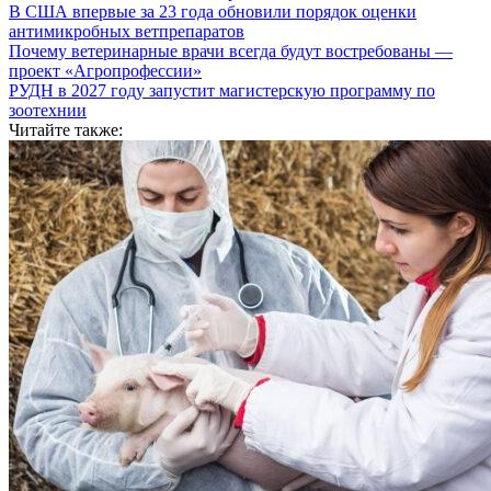
В США впервые за 23 года обновили порядок оценки
антимикробных ветпрепаратов
Почему ветеринарные врачи всегда будут востребованы —
проект «Агропрофессии»
РУДН в 2027 году запустит магистерскую программу по
зоотехнии
Читайте также: