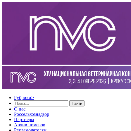
Рубрики
>
Найти
О нас
Россельхознадзор
Партнеры
Архив номеров
Рекламодателям