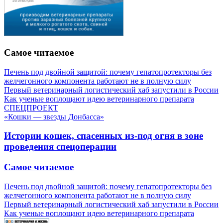
Самое читаемое
Печень под двойной защитой: почему гепатопротекторы без
желчегонного компонента работают не в полную силу
Первый ветеринарный логистический хаб запустили в России
Как ученые воплощают идею ветеринарного препарата
СПЕЦПРОЕКТ
«Кошки — звезды Донбасса»
Истории кошек, спасенных из-под огня в зоне
проведения спецоперации
Самое читаемое
Печень под двойной защитой: почему гепатопротекторы без
желчегонного компонента работают не в полную силу
Первый ветеринарный логистический хаб запустили в России
Как ученые воплощают идею ветеринарного препарата