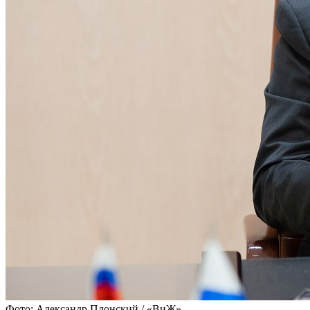
Фото: Александр Плонский / «ВиЖ»