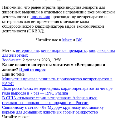
Напомним, что ранее отрасль производства лекарств для
животных выделили в отдельное направление экономической
деятельности и
присвоили
производству ветпрепаратов и
материалов для ветприменения отдельные коды
общероссийского классификатора видов экономической
деятельности (ОКВЭД).
Читайте нас в
Макс
и
ВК
Метки:
ветеринария
,
ветеринарные препараты
,
вик
,
лекарства
для животных
Зообизнес
,
2 февраля 2023, 13:58
Какие новости интересны читателям «Ветеринарии и
жизни»?
Пройти опрос
Еще по теме
Мишустин призвал развивать производство ветпрепаратов в
ЕАЭС
Доля российских ветеринарных кардиопрепаратов за четыре
года выросла в 7 раз — RNC Pharma
В США отзывают серии ветпрепарата Adequan из-за
стеклянных волокон — его продают и в России
Связанному с сетью «Ле’Муррр» крупному поставщику
кормов для домашних животных грозит банкротство
Читайте также: