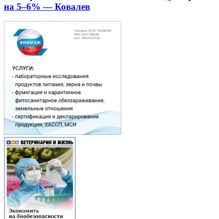
на 5–6% — Ковалев