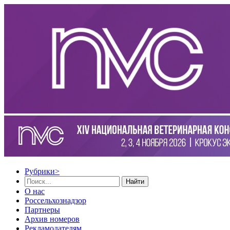
Рубрики
>
Найти
О нас
Россельхознадзор
Партнеры
Архив номеров
Рекламодателям