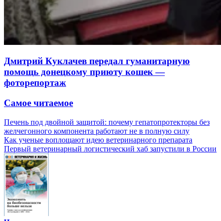
Дмитрий Куклачев передал гуманитарную
помощь донецкому приюту кошек —
фоторепортаж
Самое читаемое
Печень под двойной защитой: почему гепатопротекторы без
желчегонного компонента работают не в полную силу
Как ученые воплощают идею ветеринарного препарата
Первый ветеринарный логистический хаб запустили в России