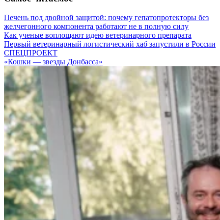
Печень под двойной защитой: почему гепатопротекторы без
желчегонного компонента работают не в полную силу
Как ученые воплощают идею ветеринарного препарата
Первый ветеринарный логистический хаб запустили в России
СПЕЦПРОЕКТ
«Кошки — звезды Донбасса»