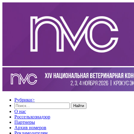
Рубрики
>
Найти
О нас
Россельхознадзор
Партнеры
Архив номеров
Рекламодателям