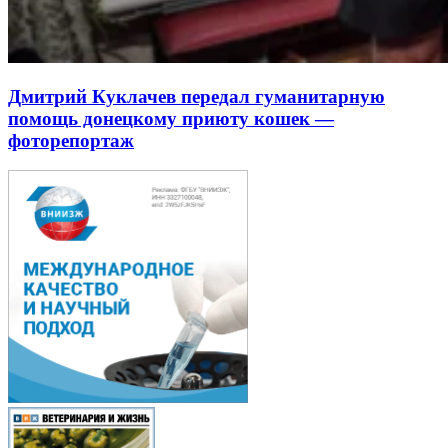
Дмитрий Куклачев передал гуманитарную
помощь донецкому приюту кошек —
фоторепортаж