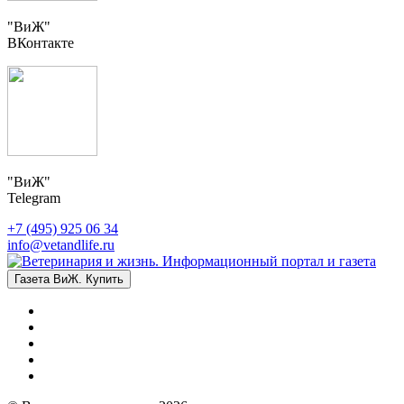
"ВиЖ"
ВКонтакте
"ВиЖ"
Telegram
+7 (495) 925 06 34
info@vetandlife.ru
Газета ВиЖ. Купить