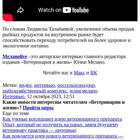
По словам Людмилы Талабаевой, увеличение объема продаж
рыбных продуктов на внутреннем рынке будет
способствовать переходу потребителей на более здоровое и
экологичное питание.
Меланоlive
–это авторские интервью главного редактора
издания «Ветеринария и жизнь» Юлии Мелано.
Читайте нас в
Макс
и
ВК
Метки:
видео
,
интервью
,
россельхознадзор
,
рыбохозяйственный комплекс
,
юлия мелано
Интервью
,
12 октября 2023, 12:51
Какие новости интересны читателям «Ветеринарии и
жизни»?
Пройти опрос
Еще по теме
Как ученые воплощают идею ветеринарного препарата
Опыт, который не получить на парах: зачем будущему
ветеринару практика — интервью
Как рождается идея нового ветеринарного препарата —