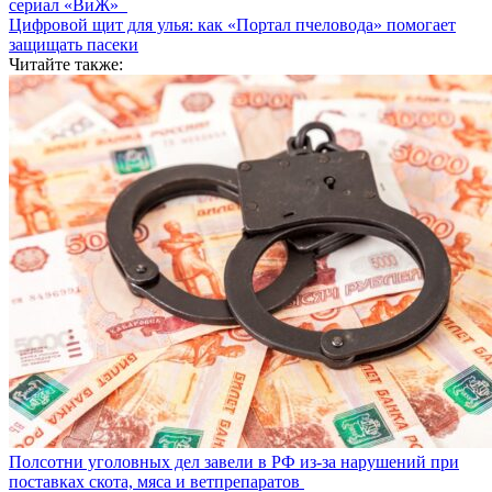
сериал «ВиЖ»
Цифровой щит для улья: как «Портал пчеловода» помогает
защищать пасеки
Читайте также:
Полсотни уголовных дел завели в РФ из-за нарушений при
поставках скота, мяса и ветпрепаратов