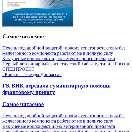
Самое читаемое
Печень под двойной защитой: почему гепатопротекторы без
желчегонного компонента работают не в полную силу
Как ученые воплощают идею ветеринарного препарата
Первый ветеринарный логистический хаб запустили в России
СПЕЦПРОЕКТ
«Кошки — звезды Донбасса»
ГК ВИК передала гуманитарную помощь
фронтовому приюту
Самое читаемое
Печень под двойной защитой: почему гепатопротекторы без
желчегонного компонента работают не в полную силу
Как ученые воплощают идею ветеринарного препарата
Первый ветеринарный логистический хаб запустили в России