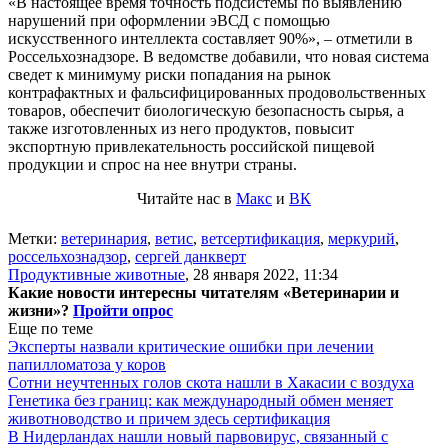
«В настоящее время точность подсистемы по выявлению
нарушений при оформлении эВСД с помощью
искусственного интеллекта составляет 90%», – отметили в
Россельхознадзоре. В ведомстве добавили, что новая система
сведет к минимуму риски попадания на рынок
контрафактных и фальсифицированных продовольственных
товаров, обеспечит биологическую безопасность сырья, а
также изготовленных из него продуктов, повысит
экспортную привлекательность российской пищевой
продукции и спрос на нее внутри страны.
Читайте нас в
Макс
и
ВК
Метки:
ветеринария
,
ветис
,
ветсертификация
,
меркурий
,
россельхознадзор
,
сергей данкверт
Продуктивные животные
,
28 января 2022, 11:34
Какие новости интересны читателям «Ветеринарии и
жизни»?
Пройти опрос
Еще по теме
Эксперты назвали критические ошибки при лечении
папилломатоза у коров
Сотни неучтенных голов скота нашли в Хакасии с воздуха
Генетика без границ: как международный обмен меняет
животноводство и причем здесь сертификация
В Нидерландах нашли новый парвовирус, связанный с