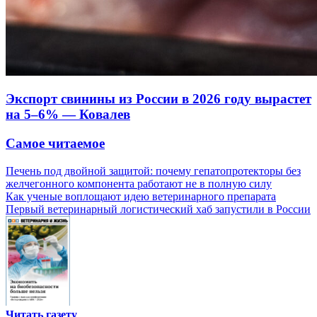
Экспорт свинины из России в 2026 году вырастет
на 5–6% — Ковалев
Самое читаемое
Печень под двойной защитой: почему гепатопротекторы без
желчегонного компонента работают не в полную силу
Как ученые воплощают идею ветеринарного препарата
Первый ветеринарный логистический хаб запустили в России
Читать газету