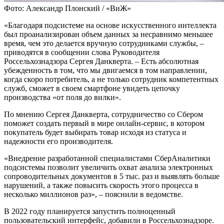
Фото: Александр Плонский / «ВиЖ»
«Благодаря подсистеме на основе искусственного интеллекта
был проанализирован объем данных за несравнимо меньшее
время, чем это делается вручную сотрудниками службы, –
приводятся в сообщении слова Руководителя
Россельхознадзора Сергея Данкверта. – Есть абсолютная
убежденность в том, что мы двигаемся в том направлении,
когда скоро потребитель, а не только сотрудник компетентных
служб, сможет в своем смартфоне увидеть цепочку
производства «от поля до вилки».
По мнению Сергея Данкверта, сотрудничество со Сбером
поможет создать первый в мире онлайн-сервис, в котором
покупатель будет выбирать товар исходя из статуса и
надежности его производителя.
«Внедрение разработанной специалистами СберАналитики
подсистемы позволит увеличить охват анализа электронных
сопроводительных документов в 5 тыс. раз и выявлять больше
нарушений, а также повысить скорость этого процесса в
несколько миллионов раз», – пояснили в ведомстве.
В 2022 году планируется запустить полноценный
пользовательский интерфейс, добавили в Россельхознадзоре.