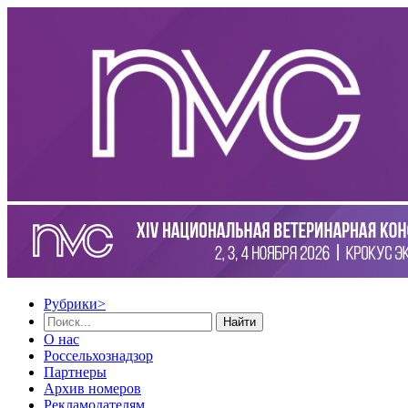
Рубрики
>
Найти
О нас
Россельхознадзор
Партнеры
Архив номеров
Рекламодателям