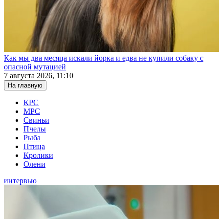
Как мы два месяца искали йорка и едва не купили собаку с
опасной мутацией
7 августа 2026, 11:10
На главную
КРС
МРС
Свиньи
Пчелы
Рыба
Птица
Кролики
Олени
интервью