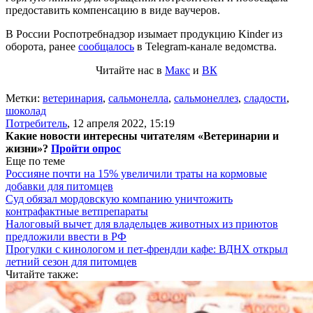
предоставить компенсацию в виде ваучеров.
В России Роспотребнадзор изымает продукцию Kinder из
оборота, ранее
сообщалось
в Telegram-канале ведомства.
Читайте нас в
Макс
и
ВК
Метки:
ветеринария
,
сальмонелла
,
сальмонеллез
,
сладости
,
шоколад
Потребитель
,
12 апреля 2022, 15:19
Какие новости интересны читателям «Ветеринарии и
жизни»?
Пройти опрос
Еще по теме
Россияне почти на 15% увеличили траты на кормовые
добавки для питомцев
Суд обязал мордовскую компанию уничтожить
контрафактные ветпрепараты
Налоговый вычет для владельцев животных из приютов
предложили ввести в РФ
Прогулки с кинологом и пет-френдли кафе: ВДНХ открыл
летний сезон для питомцев
Читайте также: