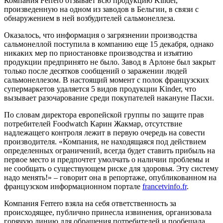
Компания Ferrero отзывает всю продукцию Kinder,
произведенную на одном из заводов в Бельгии, в связи с
обнаружением в ней возбудителей сальмонеллеза.
Оказалось, что информация о загрязнении производства
сальмонеллой поступила в компанию еще 15 декабря, однако
никаких мер по приостановке производства и изъятию
продукции предпринято не было. Завод в Арлоне был закрыт
только после десятков сообщений о заражении людей
сальмонеллезом. В настоящий момент с полок французских
супермаркетов удаляется 5 видов продукции Kinder, что
вызывает разочарование среди покупателей накануне Пасхи.
По словам директора европейской группы по защите прав
потребителей Foodwatch Карин Жакмар, отсутствие
надлежащего контроля лежит в первую очередь на совести
производителя. «Компания, не находящаяся под действием
определенных ограничений, всегда будет ставить прибыль на
первое место и предпочтет умолчать о наличии проблемы и
не сообщать о существующем риске для здоровья. Эту систему
надо менять!» – говорит она в репортаже, опубликованном на
французском информационном портале
francetvinfo.fr
.
Компания Ferrero взяла на себя ответственность за
происходящее, публично принесла извинения, организовала
горячую линию для обращения потребителей и пообещала