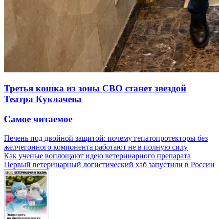
Третья кошка из зоны СВО станет звездой
Театра Куклачева
Самое читаемое
Печень под двойной защитой: почему гепатопротекторы без
желчегонного компонента работают не в полную силу
Как ученые воплощают идею ветеринарного препарата
Первый ветеринарный логистический хаб запустили в России