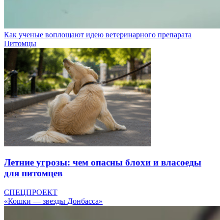
Как ученые воплощают идею ветеринарного препарата
Питомцы
Летние угрозы: чем опасны блохи и власоеды
для питомцев
СПЕЦПРОЕКТ
«Кошки — звезды Донбасса»