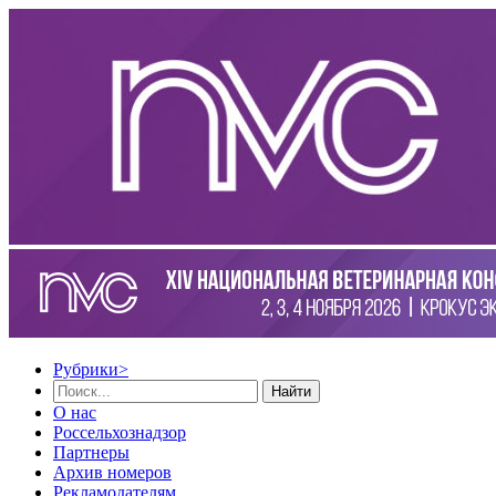
Рубрики
>
Найти
О нас
Россельхознадзор
Партнеры
Архив номеров
Рекламодателям