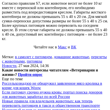
Согласно правилам S7, если животное весит не более 10 кг
вместе с переноской или контейнером, его необходимо
разместить под впередистоящим креслом. Габариты жесткого
контейнера не должны превышать 55 х 40 х 20 см. Для мягкой
сумки-переноски допустимы размеры не более 55 х 40 х 25 см.
Более крупных питомцев можно перевозить на соседнем
кресле. В этом случае габариты не должны превышать 55 х 40
х 40 см, допустимый вес контейнера с питомцем – не более 23
кг.
Читайте нас в
Макс
и
ВК
Метки:
в самолет с питомцем
,
домашние животные
,
перелеты
с животными
,
питомцы
Новости
,
27 мая 2024, 14:36
Какие новости интересны читателям «Ветеринарии и
жизни»?
Пройти опрос
Еще по теме
Россельхознадзор не обнаружил заявленное мясо кролика в
корме для кошек Woow
Если питомцу срочно нужна кровь: портал поиска доноров
для животных заработал по всей России
Новые правила для владельцев животных: как теперь
перевозить питомцев в такси и общественном транспорте
Налоговый вычет за лечение животных предлагают уже в