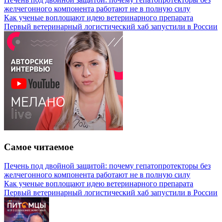
желчегонного компонента работают не в полную силу
Как ученые воплощают идею ветеринарного препарата
Первый ветеринарный логистический хаб запустили в России
Самое читаемое
Печень под двойной защитой: почему гепатопротекторы без
желчегонного компонента работают не в полную силу
Как ученые воплощают идею ветеринарного препарата
Первый ветеринарный логистический хаб запустили в России