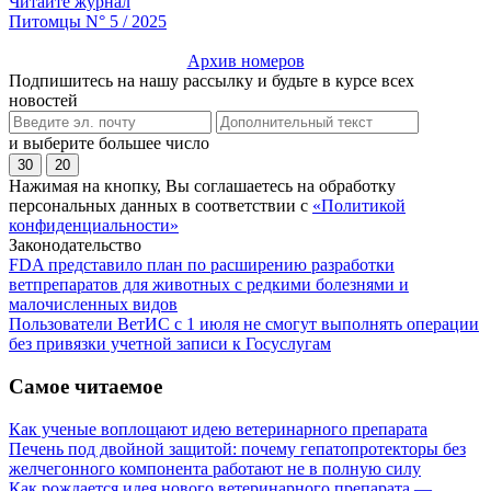
Читайте журнал
Питомцы N° 5 / 2025
Архив номеров
Подпишитесь на нашу рассылку и будьте в курсе всех
новостей
и выберите большее число
30
20
Нажимая на кнопку, Вы соглашаетесь на обработку
персональных данных в соответствии с
«Политикой
конфиденциальности»
Законодательство
FDA представило план по расширению разработки
ветпрепаратов для животных с редкими болезнями и
малочисленных видов
Пользователи ВетИС с 1 июля не смогут выполнять операции
без привязки учетной записи к Госуслугам
Самое читаемое
Как ученые воплощают идею ветеринарного препарата
Печень под двойной защитой: почему гепатопротекторы без
желчегонного компонента работают не в полную силу
Как рождается идея нового ветеринарного препарата —