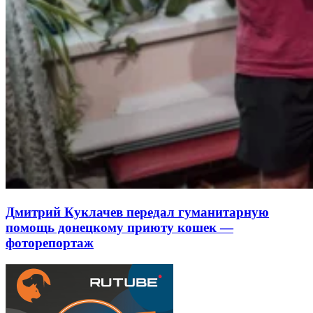
Дмитрий Куклачев передал гуманитарную
помощь донецкому приюту кошек —
фоторепортаж