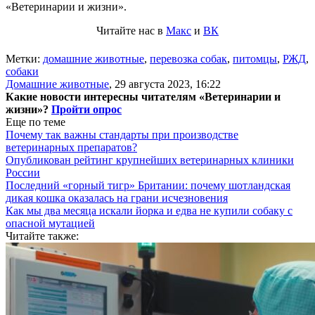
«Ветеринарии и жизни».
Читайте нас в
Макс
и
ВК
Метки:
домашние животные
,
перевозка собак
,
питомцы
,
РЖД
,
собаки
Домашние животные
,
29 августа 2023, 16:22
Какие новости интересны читателям «Ветеринарии и
жизни»?
Пройти опрос
Еще по теме
Почему так важны стандарты при производстве
ветеринарных препаратов?
Опубликован рейтинг крупнейших ветеринарных клиники
России
Последний «горный тигр» Британии: почему шотландская
дикая кошка оказалась на грани исчезновения
Как мы два месяца искали йорка и едва не купили собаку с
опасной мутацией
Читайте также: