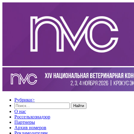
Рубрики
>
Найти
О нас
Россельхознадзор
Партнеры
Архив номеров
Рекламодателям