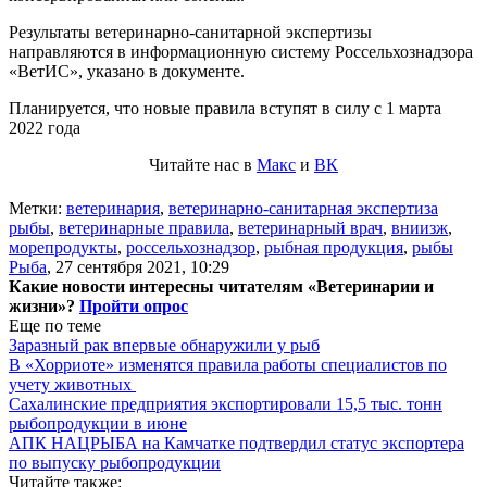
Результаты ветеринарно-санитарной экспертизы
направляются в информационную систему Россельхознадзора
«ВетИС», указано в документе.
Планируется, что новые правила вступят в силу с 1 марта
2022 года
Читайте нас в
Макс
и
ВК
Метки:
ветеринария
,
ветеринарно-санитарная экспертиза
рыбы
,
ветеринарные правила
,
ветеринарный врач
,
вниизж
,
морепродукты
,
россельхознадзор
,
рыбная продукция
,
рыбы
Рыба
,
27 сентября 2021, 10:29
Какие новости интересны читателям «Ветеринарии и
жизни»?
Пройти опрос
Еще по теме
Заразный рак впервые обнаружили у рыб
В «Хорриоте» изменятся правила работы специалистов по
учету животных
Сахалинские предприятия экспортировали 15,5 тыс. тонн
рыбопродукции в июне
АПК НАЦРЫБА на Камчатке подтвердил статус экспортера
по выпуску рыбопродукции
Читайте также: