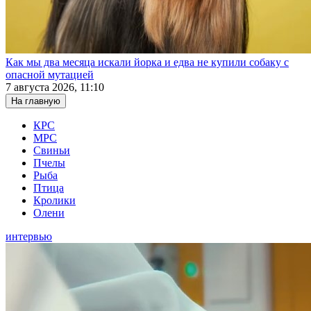
Как мы два месяца искали йорка и едва не купили собаку с
опасной мутацией
7 августа 2026, 11:10
На главную
КРС
МРС
Свиньи
Пчелы
Рыба
Птица
Кролики
Олени
интервью