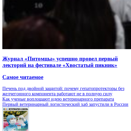
Журнал «Питомцы» успешно провел первый
лекторий на фестивале «Хвостатый пикник»
Самое читаемое
Печень под двойной защитой: почему гепатопротекторы без
желчегонного компонента работают не в полную силу
Как ученые воплощают идею ветеринарного препарата
Первый ветеринарный логистический хаб запустили в России