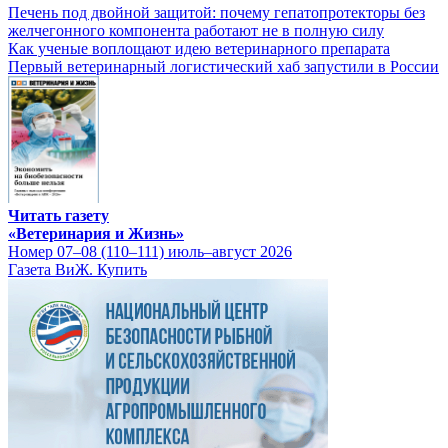
Печень под двойной защитой: почему гепатопротекторы без
желчегонного компонента работают не в полную силу
Как ученые воплощают идею ветеринарного препарата
Первый ветеринарный логистический хаб запустили в России
Читать газету
«Ветеринария и Жизнь»
Номер 07–08 (110–111) июль–август 2026
Газета ВиЖ. Купить