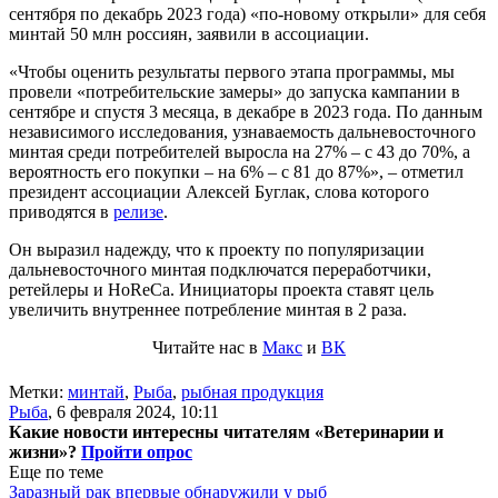
сентября по декабрь 2023 года) «по-новому открыли» для себя
минтай 50 млн россиян, заявили в ассоциации.
«Чтобы оценить результаты первого этапа программы, мы
провели «потребительские замеры» до запуска кампании в
сентябре и спустя 3 месяца, в декабре в 2023 года. По данным
независимого исследования, узнаваемость дальневосточного
минтая среди потребителей выросла на 27% – с 43 до 70%, а
вероятность его покупки – на 6% – с 81 до 87%», – отметил
президент ассоциации Алексей Буглак, слова которого
приводятся в
релизе
.
Он выразил надежду, что к проекту по популяризации
дальневосточного минтая подключатся переработчики,
ретейлеры и HoReCa. Инициаторы проекта ставят цель
увеличить внутреннее потребление минтая в 2 раза.
Читайте нас в
Макс
и
ВК
Метки:
минтай
,
Рыба
,
рыбная продукция
Рыба
,
6 февраля 2024, 10:11
Какие новости интересны читателям «Ветеринарии и
жизни»?
Пройти опрос
Еще по теме
Заразный рак впервые обнаружили у рыб