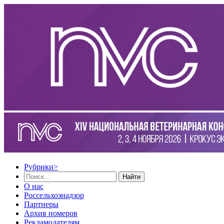
Рубрики
>
Найти
О нас
Россельхознадзор
Партнеры
Архив номеров
Рекламодателям