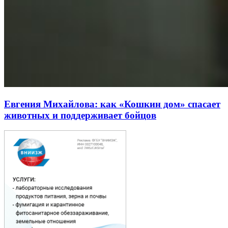
Евгения Михайлова: как «Кошкин дом» спасает
животных и поддерживает бойцов