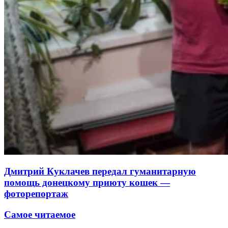
Дмитрий Куклачев передал гуманитарную
помощь донецкому приюту кошек —
фоторепортаж
Самое читаемое