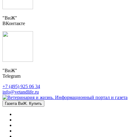
"ВиЖ"
ВКонтакте
"ВиЖ"
Telegram
+7 (495) 925 06 34
info@vetandlife.ru
Газета ВиЖ. Купить