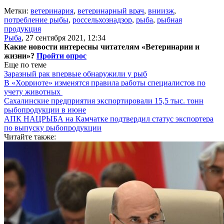
Метки:
ветеринария
,
ветеринарный врач
,
вниизж
,
потребление рыбы
,
россельхознадзор
,
рыба
,
рыбная
продукция
Рыба
,
27 сентября 2021, 12:34
Какие новости интересны читателям «Ветеринарии и
жизни»?
Пройти опрос
Еще по теме
Заразный рак впервые обнаружили у рыб
В «Хорриоте» изменятся правила работы специалистов по
учету животных
Сахалинские предприятия экспортировали 15,5 тыс. тонн
рыбопродукции в июне
АПК НАЦРЫБА на Камчатке подтвердил статус экспортера
по выпуску рыбопродукции
Читайте также: