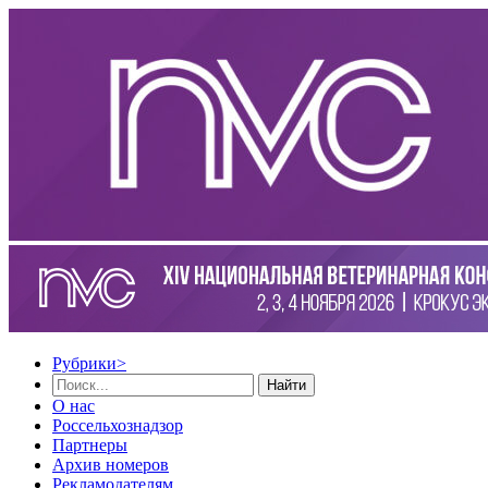
Рубрики
>
Найти
О нас
Россельхознадзор
Партнеры
Архив номеров
Рекламодателям