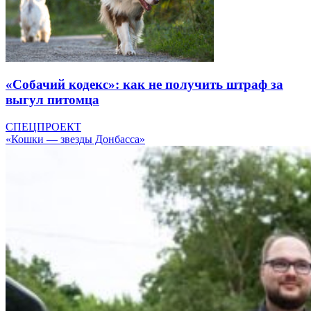
«Собачий кодекс»: как не получить штраф за
выгул питомца
СПЕЦПРОЕКТ
«Кошки — звезды Донбасса»