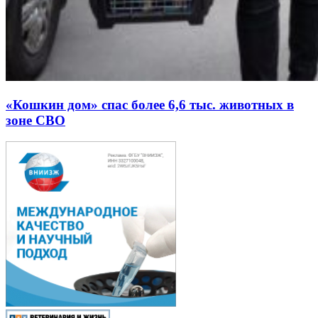
«Кошкин дом» спас более 6,6 тыс. животных в
зоне СВО