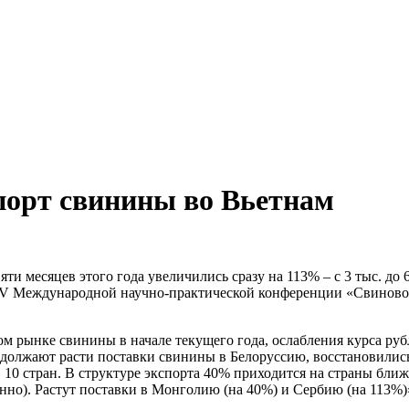
спорт свинины во Вьетнам
месяцев этого года увеличились сразу на 113% – с 3 тыс. до 6,4 
а XV Международной научно-практической конференции «Свиново
м рынке свинины в начале текущего года, ослабления курса руб
одолжают расти поставки свинины в Белоруссию, восстановились
в 10 стран. В структуре экспорта 40% приходится на страны бл
енно). Растут поставки в Монголию (на 40%) и Сербию (на 113%