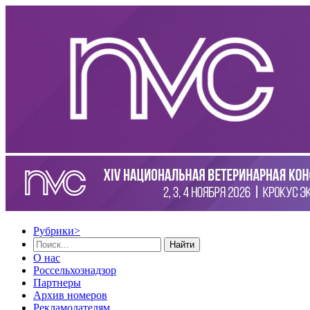
Рубрики
>
Найти
О нас
Россельхознадзор
Партнеры
Архив номеров
Рекламодателям