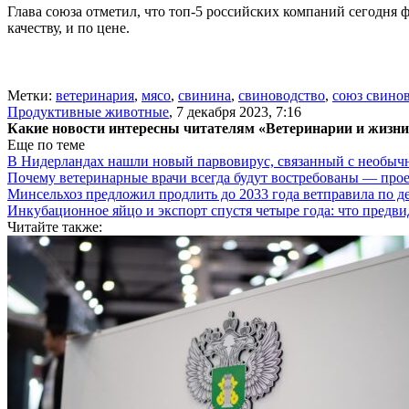
Глава союза отметил, что топ-5 российских компаний сегодня
качеству, и по цене.
Метки:
ветеринария
,
мясо
,
свинина
,
свиноводство
,
союз свино
Продуктивные животные
,
7 декабря 2023, 7:16
Какие новости интересны читателям «Ветеринарии и жизн
Еще по теме
В Нидерландах нашли новый парвовирус, связанный с необыч
Почему ветеринарные врачи всегда будут востребованы — про
Минсельхоз предложил продлить до 2033 года ветправила по д
Инкубационное яйцо и экспорт спустя четыре года: что предви
Читайте также: