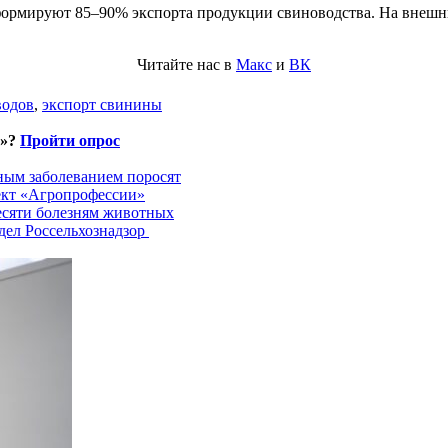
 формируют 85–90% экспорта продукции свиноводства. На внешн
Читайте нас в
Макс
и
ВК
водов
,
экспорт свинины
и»?
Пройти опрос
ным заболеванием поросят
ект «Агропрофессии»
есяти болезням животных
дел Россельхознадзор