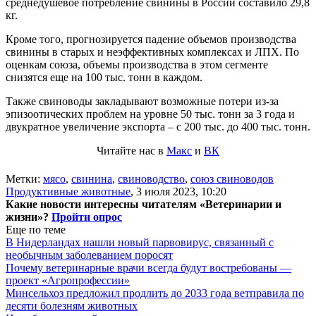
среднедушевое потребление свинины в России составило 29,8
кг.
Кроме того, прогнозируется падение объемов производства
свинины в старых и неэффективных комплексах и ЛПХ. По
оценкам союза, объемы производства в этом сегменте
снизятся еще на 100 тыс. тонн в каждом.
Также свиноводы закладывают возможные потери из-за
эпизоотических проблем на уровне 50 тыс. тонн за 3 года и
двукратное увеличение экспорта – с 200 тыс. до 400 тыс. тонн.
Читайте нас в
Макс
и
ВК
Метки:
мясо
,
свинина
,
свиноводство
,
союз свиноводов
Продуктивные животные
,
3 июля 2023, 10:20
Какие новости интересны читателям «Ветеринарии и
жизни»?
Пройти опрос
Еще по теме
В Нидерландах нашли новый парвовирус, связанный с
необычным заболеванием поросят
Почему ветеринарные врачи всегда будут востребованы —
проект «Агропрофессии»
Минсельхоз предложил продлить до 2033 года ветправила по
десяти болезням животных