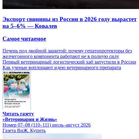
Экспорт свинины из России в 2026 году вырастет
на 5–6% — Ковалев
Самое читаемое
Печень под двойной защитой: почему гепатопротекторы без
желчегонного компонента работают не в полную силу
Первый ветеринарный логистический хаб запустили в России
Как ученые воплощают идею ветеринарного препарата
Читать газету
«Ветеринария и Жизнь»
Номер 07–08 (110–111) июль–август 2026
Газета ВиЖ. Купить