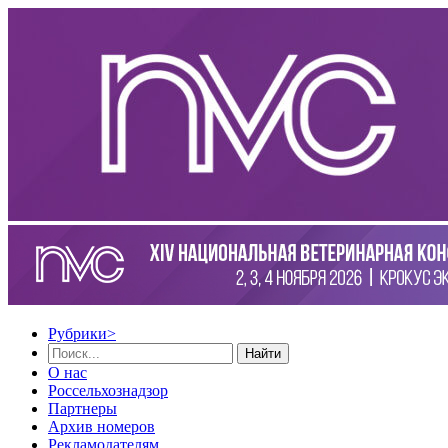
Рубрики
>
Найти
О нас
Россельхознадзор
Партнеры
Архив номеров
Рекламодателям