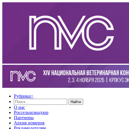
Рубрики
>
Найти
О нас
Россельхознадзор
Партнеры
Архив номеров
Рекламодателям