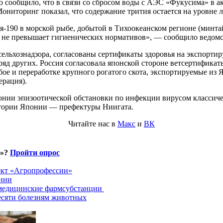
сообщило, что в связи со сбросом воды с АЭС «Фукусима» в ак
ониторинг показал, что содержание трития остается на уровне ле
-190 в морской рыбе, добытой в Тихоокеанском регионе (минтай
в не превышает гигиенических нормативов», — сообщило ведомс
сельхознадзора, согласованы сертификаты здоровья на экспорт
ряд других. Россия согласовала японской стороне ветсертификат
убое и переработке крупного рогатого скота, экспортируемые 
ерация).
Японии эпизоотической обстановки по инфекции вирусом класси
итории Японии — префектуры Ниигата.
Читайте нас в
Макс
и
ВК
и»?
Пройти опрос
ект «Агропрофессии»
хнии
 медицинские фармсубстанции
есяти болезням животных