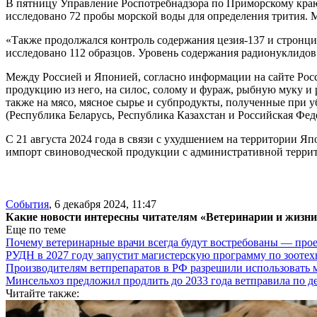
В пятницу Управление Роспотребнадзора по Приморскому краю 
исследовано 72 пробы морской воды для определения трития. М
«Также продолжался контроль содержания цезия-137 и стронция
исследовано 112 образцов. Уровень содержания радионуклидо
Между Россией и Японией, согласно информации на сайте Рос
продукцию из него, на силос, солому и фураж, рыбную муку и 
также на мясо, мясное сырье и субпродукты, полученные при 
(Республика Беларусь, Республика Казахстан и Российская Фед
С 21 августа 2024 года в связи с ухудшением на территории 
импорт свиноводческой продукции с административной терр
События
,
6 декабря 2024, 11:47
Какие новости интересны читателям «Ветеринарии и жизн
Еще по теме
Почему ветеринарные врачи всегда будут востребованы — про
РУДН в 2027 году запустит магистерскую программу по зооте
Производителям ветпрепаратов в РФ разрешили использовать
Минсельхоз предложил продлить до 2033 года ветправила по д
Читайте также: