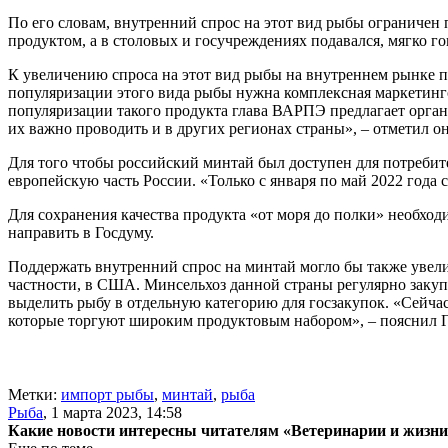
По его словам, внутренний спрос на этот вид рыбы ограниче
продуктом, а в столовых и госучреждениях подавался, мягко го
К увеличению спроса на этот вид рыбы на внутреннем рынке п
популяризации этого вида рыбы нужна комплексная маркетингов
популяризации такого продукта глава ВАРПЭ предлагает орган
их важно проводить и в других регионах страны», – отметил он
Для того чтобы российский минтай был доступен для потребит
европейскую часть России. «Только с января по май 2022 года
Для сохранения качества продукта «от моря до полки» необхо
направить в Госдуму.
Поддержать внутренний спрос на минтай могло бы также увелич
частности, в США. Минсельхоз данной страны регулярно закуп
выделить рыбу в отдельную категорию для госзакупок. «Сейча
которые торгуют широким продуктовым набором», – пояснил Г
Метки:
импорт рыбы
,
минтай
,
рыба
Рыба
,
1 марта 2023, 14:58
Какие новости интересны читателям «Ветеринарии и жизн