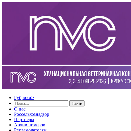
Рубрики
>
Найти
О нас
Россельхознадзор
Партнеры
Архив номеров
Рекламодателям