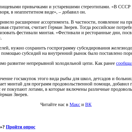
н пищевыми привычками и устаревшими стереотипами. «В СССР м
воря, в неаппетитном виде», – добавил он.
ривело расширение ассортимента. В частности, появление на пр
ая стратегия, считает Герман Зверев. Тогда российские потреби
изовать фестивали минтая. «Фестивали и ресторанные дни, посв
.
елей, нужно сохранить госпрограмму субсидирования железнодо
 с помощью субсидий на внутренний рынок было поставлено поряд
димо развитие непрерывной холодильной цепи. Как ранее
сообща
ение госзакупок этого вида рыбы для школ, детсадов и больниц.
ает минтай для программ продовольственной помощи, добавил г
с ее покупают лотами, в которые включены различные продоволь
ерман Зверев.
Читайте нас в
Макс
и
ВК
и»?
Пройти опрос