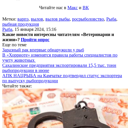
Читайте нас в
Макс
и
ВК
Метки:
варпэ
,
вылов
,
вылов рыбы
,
росрыболовство
,
Рыба
,
рыбная продукция
Рыба
,
15 января 2024, 15:16
Какие новости интересны читателям «Ветеринарии и
жизни»?
Пройти опрос
Еще по теме
Заразный рак впервые обнаружили у рыб
В «Хорриоте» изменятся правила работы специалистов по
учету животных
Сахалинские предприятия экспортировали 15,5 тыс. тонн
рыбопродукции в июне
АПК НАЦРЫБА на Камчатке подтвердил статус экспортера
по выпуску рыбопродукции
Читайте также: