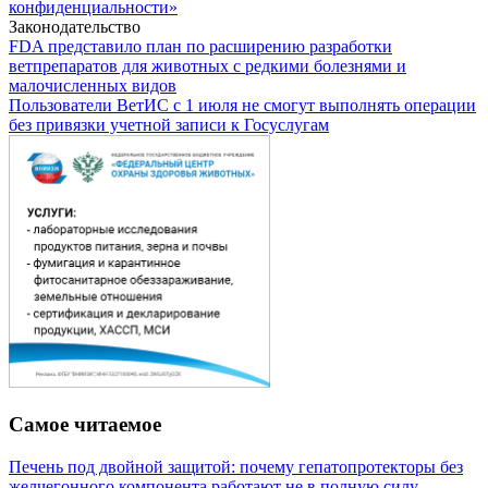
конфиденциальности»
Законодательство
FDA представило план по расширению разработки
ветпрепаратов для животных с редкими болезнями и
малочисленных видов
Пользователи ВетИС с 1 июля не смогут выполнять операции
без привязки учетной записи к Госуслугам
Самое читаемое
Печень под двойной защитой: почему гепатопротекторы без
желчегонного компонента работают не в полную силу