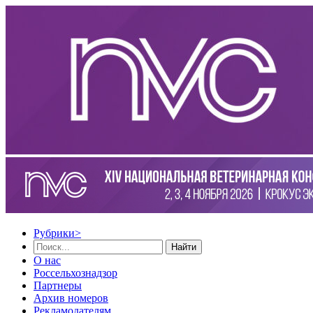
Рубрики
>
Найти
О нас
Россельхознадзор
Партнеры
Архив номеров
Рекламодателям