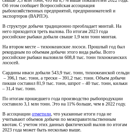
свыше 5,3 млн тонн, что на 8,7% выше показателей 2022 года.
Об этом сообщает Всероссийская ассоциация
рыбохозяйственных предприятий, предпринимателей и
экспортеров (ВАРПЭ).
В структуре добычи традиционно преобладает минтай. На
него приходится треть вылова. По итогам 2023 года
российские рыбаки добыли свыше 1,9 млн тонн минтая.
На втором месте – тихоокеанские лососи. Прошлый год был
рекордным по объемам добычи этого вида рыбы. Всего
российские рыбаки выловили 608,8 тыс. тонн тихоокеанских
лососей.
Сардины иваси добыли 543,9 тыс. тонн, тихоокеанской сельди
– 396,1 тыс. тонн, а трески – 391,2 тыс. тонн. Объем добычи
пикши составил 81,9 тыс. тонн, шпрот – 40 тыс. тонн, кильки
– 31,4 тыс. тонн.
По итогам прошедшего года производство рыбопродукции
составило 3,1 млн тонн. Это на 11% больше, чем в 2022 году.
В ассоциации
отметили
, что указанные итоги года не
учитывают объемов добычи по межправительственным
квотам. С учетом этих данных фактический вылов по итогам
2023 года может быть несколько выше.