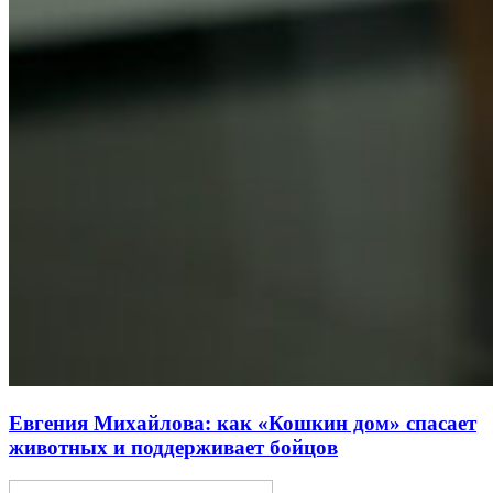
Евгения Михайлова: как «Кошкин дом» спасает
животных и поддерживает бойцов