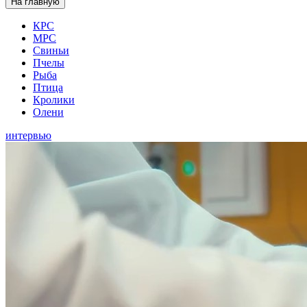
На главную
КРС
МРС
Свиньи
Пчелы
Рыба
Птица
Кролики
Олени
интервью