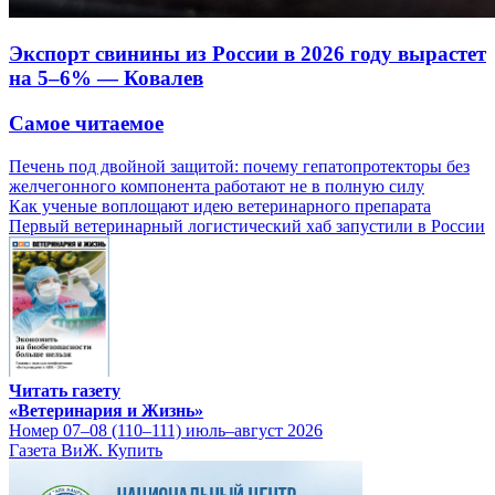
Экспорт свинины из России в 2026 году вырастет
на 5–6% — Ковалев
Самое читаемое
Печень под двойной защитой: почему гепатопротекторы без
желчегонного компонента работают не в полную силу
Как ученые воплощают идею ветеринарного препарата
Первый ветеринарный логистический хаб запустили в России
Читать газету
«Ветеринария и Жизнь»
Номер 07–08 (110–111) июль–август 2026
Газета ВиЖ. Купить