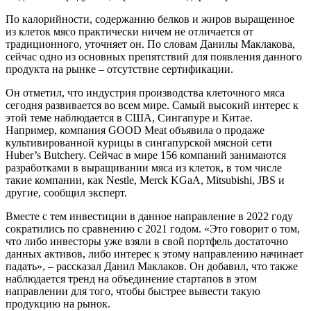
По калорийности, содержанию белков и жиров выращенное
из клеток мясо практически ничем не отличается от
традиционного, уточняет он. По словам Данилы Маклакова,
сейчас одно из основных препятствий для появления данного
продукта на рынке – отсутствие сертификации.
Он отметил, что индустрия производства клеточного мяса
сегодня развивается во всем мире. Самый высокий интерес к
этой теме наблюдается в США, Сингапуре и Китае.
Например, компания GOOD Meat объявила о продаже
культивированной курицы в сингапурской мясной сети
Huber’s Butchery. Сейчас в мире 156 компаний занимаются
разработками в выращивании мяса из клеток, в том числе
такие компании, как Nestle, Merck KGaA, Mitsubishi, JBS и
другие, сообщил эксперт.
Вместе с тем инвестиции в данное направление в 2022 году
сократились по сравнению с 2021 годом. «Это говорит о том,
что либо инвесторы уже взяли в свой портфель достаточно
данных активов, либо интерес к этому направлению начинает
падать», – рассказал Данил Маклаков. Он добавил, что также
наблюдается тренд на объединение стартапов в этом
направлении для того, чтобы быстрее вывести такую
продукцию на рынок.