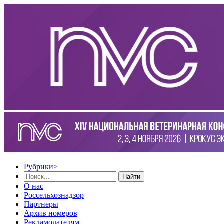
Рубрики
>
Найти
О нас
Россельхознадзор
Партнеры
Архив номеров
Рекламодателям