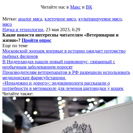
Читайте нас в
Макс
и
ВК
Метки:
аналог мяса
,
клеточное мясо
,
культивируемое мясо
,
мясо
Наука и технологии
,
23 мая 2023, 6:29
Какие новости интересны читателям «Ветеринарии и
жизни»?
Пройти опрос
Еще по теме
Московский зоопарк впервые в истории ожидает потомство
рыбных филинов
В Нидерландах нашли новый парвовирус, связанный с
необычным заболеванием поросят
Производителям ветпрепаратов в РФ разрешили использовать
медицинские фармсубстанции
«Ненадежно и дорого»: эндокринологи рассказали о
потребности в метимазоле для лечения щитовидки у кошек
Читайте также: