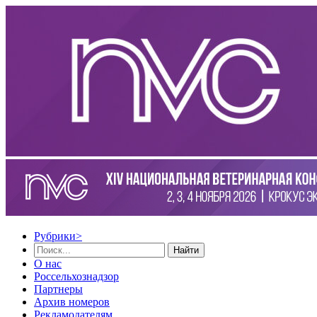
Рубрики
>
Найти
О нас
Россельхознадзор
Партнеры
Архив номеров
Рекламодателям