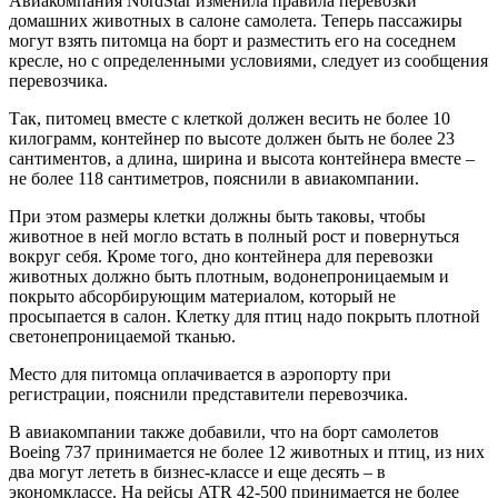
Авиакомпания NordStar изменила правила перевозки
домашних животных в салоне самолета. Теперь пассажиры
могут взять питомца на борт и разместить его на соседнем
кресле, но с определенными условиями, следует из сообщения
перевозчика.
Так, питомец вместе с клеткой должен весить не более 10
килограмм, контейнер по высоте должен быть не более 23
сантиментов, а длина, ширина и высота контейнера вместе –
не более 118 сантиметров, пояснили в авиакомпании.
При этом размеры клетки должны быть таковы, чтобы
животное в ней могло встать в полный рост и повернуться
вокруг себя. Кроме того, дно контейнера для перевозки
животных должно быть плотным, водонепроницаемым и
покрыто абсорбирующим материалом, который не
просыпается в салон. Клетку для птиц надо покрыть плотной
светонепроницаемой тканью.
Место для питомца оплачивается в аэропорту при
регистрации, пояснили представители перевозчика.
В авиакомпании также добавили, что на борт самолетов
Boeing 737 принимается не более 12 животных и птиц, из них
два могут лететь в бизнес-классе и еще десять – в
экономклассе. На рейсы ATR 42-500 принимается не более