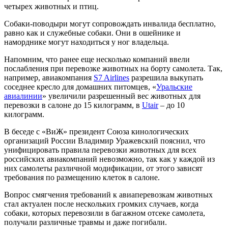
четырех животных и птиц.
Собаки-поводыри могут сопровождать инвалида бесплатно,
равно как и служебные собаки. Они в ошейнике и
наморднике могут находиться у ног владельца.
Напомним, что ранее еще несколько компаний ввели
послабления при перевозке животных на борту самолета. Так,
например, авиакомпания
S7 Airlines
разрешила выкупать
соседнее кресло для домашних питомцев, «
Уральские
авиалинии
» увеличили разрешенный вес животных для
перевозки в салоне до 15 килограмм, в
Utair
– до 10
килограмм.
В беседе с «ВиЖ» президент Союза кинологических
организаций России Владимир Уражевский пояснил, что
унифицировать правила перевозки животных для всех
российских авиакомпаний невозможно, так как у каждой из
них самолеты различной модификации, от этого зависят
требования по размещению клеток в салоне.
Вопрос смягчения требований к авиаперевозкам животных
стал актуален после нескольких громких случаев, когда
собаки, которых перевозили в багажном отсеке самолета,
получали различные травмы и даже погибали.