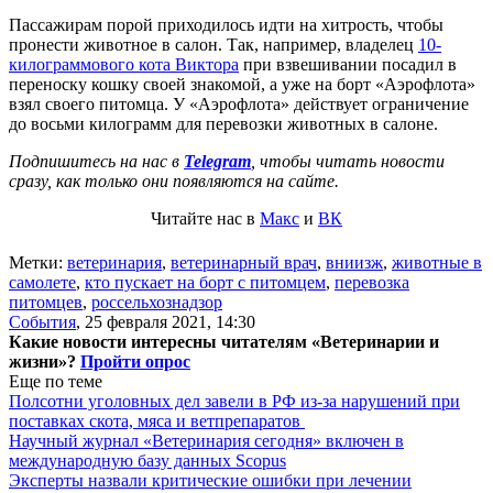
Пассажирам порой приходилось идти на хитрость, чтобы
пронести животное в салон. Так, например, владелец
10-
килограммового кота Виктора
при взвешивании посадил в
переноску кошку своей знакомой, а уже на борт «Аэрофлота»
взял своего питомца. У «Аэрофлота» действует ограничение
до восьми килограмм для перевозки животных в салоне.
Подпишитесь на нас в
Telegram
, чтобы читать новости
сразу, как только они появляются на сайте.
Читайте нас в
Макс
и
ВК
Метки:
ветеринария
,
ветеринарный врач
,
вниизж
,
животные в
самолете
,
кто пускает на борт с питомцем
,
перевозка
питомцев
,
россельхознадзор
События
,
25 февраля 2021, 14:30
Какие новости интересны читателям «Ветеринарии и
жизни»?
Пройти опрос
Еще по теме
Полсотни уголовных дел завели в РФ из-за нарушений при
поставках скота, мяса и ветпрепаратов
Научный журнал «Ветеринария сегодня» включен в
международную базу данных Scopus
Эксперты назвали критические ошибки при лечении