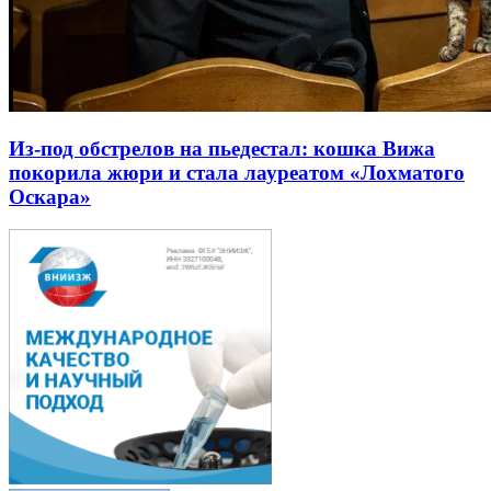
Из-под обстрелов на пьедестал: кошка Вижа
покорила жюри и стала лауреатом «Лохматого
Оскара»