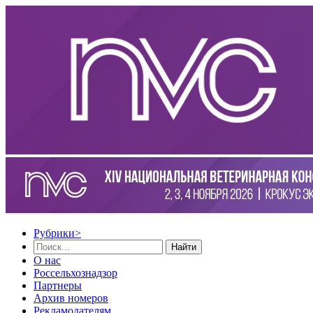
Рубрики
>
Найти
О нас
Россельхознадзор
Партнеры
Архив номеров
Рекламодателям