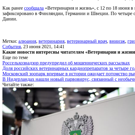
Как ранее
сообщала
«Ветеринария и жизнь», с 12 по 18 июня в
зафиксировано в Финляндии, Германии и Швеции. По четыре оч
Дании.
Метки:
алюания
,
ветеринария
,
ветеринарный врач
,
вниизж
,
гри
События
,
23 июня 2021, 14:41
Какие новости интересны читателям «Ветеринарии и жизн
Еще по теме
Россельхознадзор предупредил об мошеннических рассылках
Доля российских ветеринарных кардиопрепаратов за четыре го
Московский зоопарк впервые в истории ожидает потомство р
В Нидерландах нашли новый парвовирус, связанный с необыч
Читайте также: