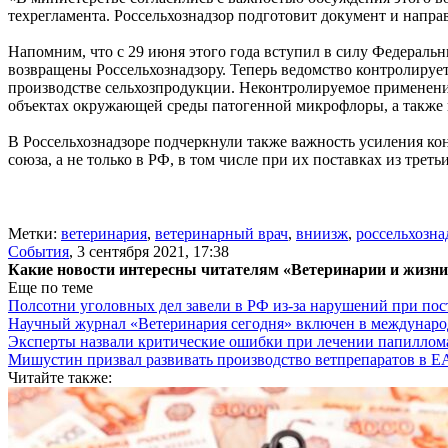
техрегламента. Россельхознадзор подготовит документ и напра
Напомним, что с 29 июня этого года вступил в силу Федераль
возвращены Россельхознадзору. Теперь ведомство контролирует
производстве сельхозпродукции. Неконтролируемое применени
объектах окружающей среды патогенной микрофлоры, а также 
В Россельхознадзоре подчеркнули также важность усиления ко
союза, а не только в РФ, в том числе при их поставках из тре
Метки:
ветеринария
,
ветеринарный врач
,
вниизж
,
россельхозна
События
,
3 сентября 2021, 17:38
Какие новости интересны читателям «Ветеринарии и жизн
Еще по теме
Полсотни уголовных дел завели в РФ из-за нарушений при пост
Научный журнал «Ветеринария сегодня» включен в междунаро
Эксперты назвали критические ошибки при лечении папиллома
Мишустин призвал развивать производство ветпрепаратов в 
Читайте также: