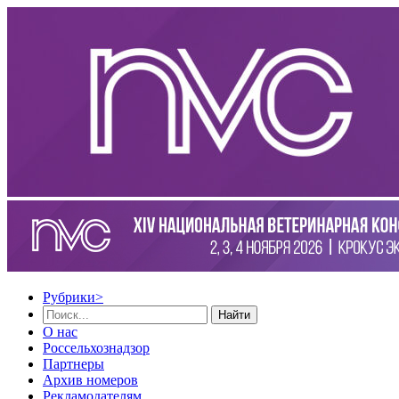
Рубрики
>
Найти
О нас
Россельхознадзор
Партнеры
Архив номеров
Рекламодателям