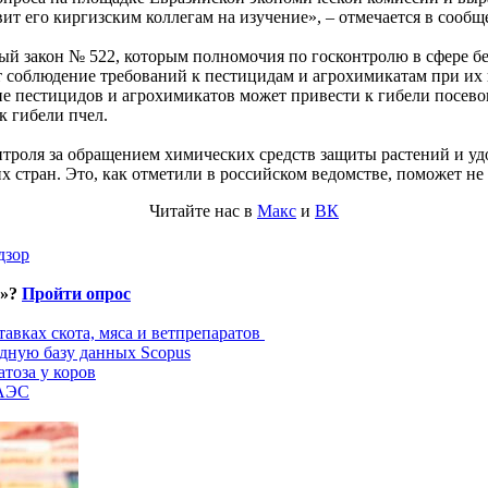
вит его киргизским коллегам на изучение», – отмечается в сооб
ный закон № 522, которым полномочия по госконтролю в сфере 
 соблюдение требований к пестицидам и агрохимикатам при их в
е пестицидов и агрохимикатов может привести к гибели посево
к гибели пчел.
нтроля за обращением химических средств защиты растений и уд
тьих стран. Это, как отметили в российском ведомстве, поможет н
Читайте нас в
Макс
и
ВК
дзор
и»?
Пройти опрос
авках скота, мяса и ветпрепаратов
дную базу данных Scopus
тоза у коров
ЕАЭС