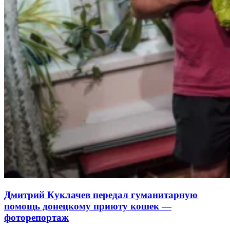
Дмитрий Куклачев передал гуманитарную
помощь донецкому приюту кошек —
фоторепортаж