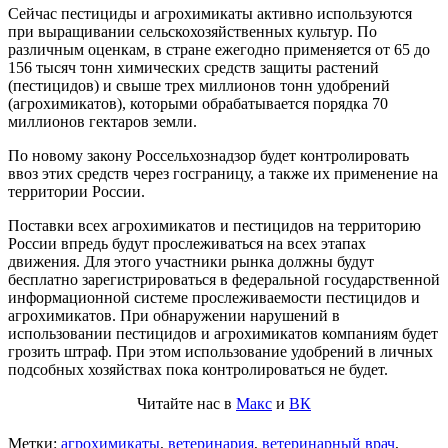
Сейчас пестициды и агрохимикаты активно используются
при выращивании сельскохозяйственных культур. По
различным оценкам, в стране ежегодно применяется от 65 до
156 тысяч тонн химических средств защиты растений
(пестицидов) и свыше трех миллионов тонн удобрений
(агрохимикатов), которыми обрабатывается порядка 70
миллионов гектаров земли.
По новому закону Россельхознадзор будет контролировать
ввоз этих средств через госграницу, а также их применение на
территории России.
Поставки всех агрохимикатов и пестицидов на территорию
России впредь будут прослеживаться на всех этапах
движения. Для этого участники рынка должны будут
бесплатно зарегистрироваться в федеральной государственной
информационной системе прослеживаемости пестицидов и
агрохимикатов. При обнаружении нарушений в
использовании пестицидов и агрохимикатов компаниям будет
грозить штраф. При этом использование удобрений в личных
подсобных хозяйствах пока контролироваться не будет.
Читайте нас в
Макс
и
ВК
Метки:
агрохимикаты
,
ветеринария
,
ветеринарный врач
,