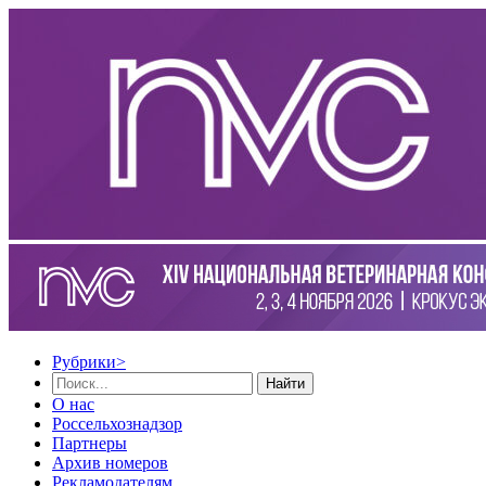
Рубрики
>
Найти
О нас
Россельхознадзор
Партнеры
Архив номеров
Рекламодателям