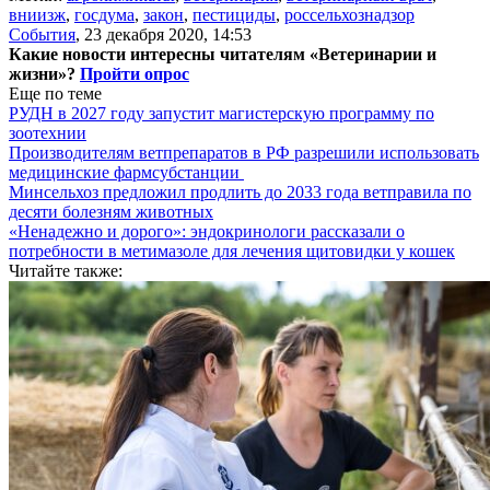
вниизж
,
госдума
,
закон
,
пестициды
,
россельхознадзор
События
,
23 декабря 2020, 14:53
Какие новости интересны читателям «Ветеринарии и
жизни»?
Пройти опрос
Еще по теме
РУДН в 2027 году запустит магистерскую программу по
зоотехнии
Производителям ветпрепаратов в РФ разрешили использовать
медицинские фармсубстанции
Минсельхоз предложил продлить до 2033 года ветправила по
десяти болезням животных
«Ненадежно и дорого»: эндокринологи рассказали о
потребности в метимазоле для лечения щитовидки у кошек
Читайте также: