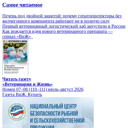
Самое читаемое
Печень под двойной защитой: почему гепатопротекторы без
желчегонного компонента работают не в полную силу
Первый ветеринарный логистический хаб запустили в России
Как рождается идея нового ветеринарного препарата —
сериал «ВиЖ»
Читать газету
«Ветеринария и Жизнь»
Номер 07–08 (110–111) июль–август 2026
Газета ВиЖ. Купить