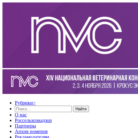
Рубрики
>
Найти
О нас
Россельхознадзор
Партнеры
Архив номеров
Рекламодателям