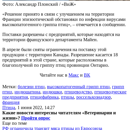
Фото: Александр Плонский / «ВиЖ»
«Решение принято в связи с улучшением на территории
Франции эпизоотической обстановки по инфекции вирусами
высокопатогенного гриппа птиц», – отмечается в сообщении.
Поставки разрешены с предприятий, которые находятся на
территории французского департамента Майен.
В апреле были сняты ограничения на поставку этой
продукции с территории Канады. Разрешение касается 18
предприятий в этой стране, которые расположены в
благополучной по гриппу птиц провинции Онтарио.
Читайте нас в
Макс
и
ВК
Метки:
болезни птиц
,
высокопатогенный грипп птиц
,
грипп
птиц
,
индюшатина
,
индюшки
,
птицеводство
,
птицеводческие
предприятия
,
птицефабрика
,
птицы
,
россельхознадзор
,
франция
Птица
,
1 июня 2022, 14:27
Какие новости интересны читателям «Ветеринарии и
жизни»?
Пройти опрос
Еще по теме
РФ ограничила транзит мяса птицы из Евросоюза