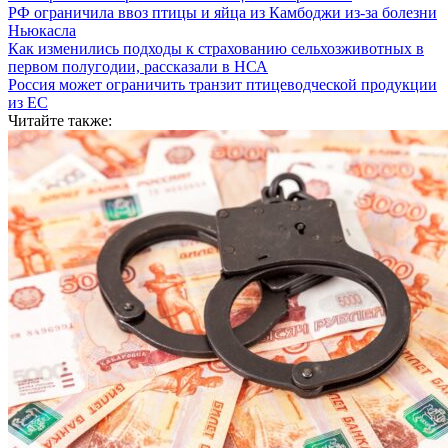
РФ ограничила ввоз птицы и яйца из Камбоджи из-за болезни
Ньюкасла
Как изменились подходы к страхованию сельхозживотных в
первом полугодии, рассказали в НСА
Россия может ограничить транзит птицеводческой продукции
из ЕС
Читайте также: