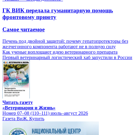
ГК ВИК передала гуманитарную помощь
фронтовому приюту
Самое читаемое
Печень под двойной защитой: почему гепатопротекторы без
желчегонного компонента работают не в полную силу
Как ученые воплощают идею ветеринарного препарата
Первый ветеринарный логистический хаб запустили в России
Читать газету
«Ветеринария и Жизнь»
Номер 07–08 (110–111) июль–август 2026
Газета ВиЖ. Купить