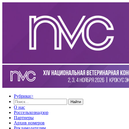
Рубрики
>
Найти
О нас
Россельхознадзор
Партнеры
Архив номеров
Рекламодателям