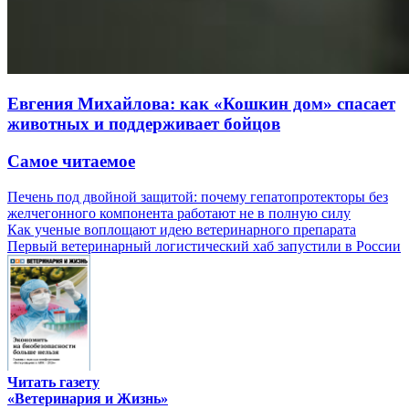
Евгения Михайлова: как «Кошкин дом» спасает
животных и поддерживает бойцов
Самое читаемое
Печень под двойной защитой: почему гепатопротекторы без
желчегонного компонента работают не в полную силу
Как ученые воплощают идею ветеринарного препарата
Первый ветеринарный логистический хаб запустили в России
Читать газету
«Ветеринария и Жизнь»