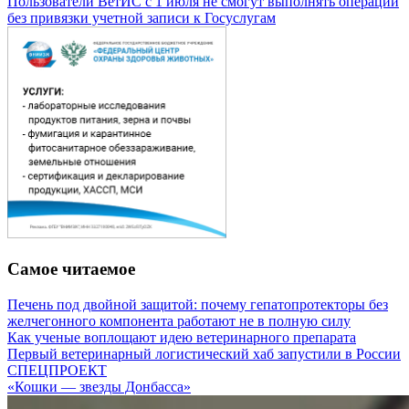
Пользователи ВетИС с 1 июля не смогут выполнять операции
без привязки учетной записи к Госуслугам
Самое читаемое
Печень под двойной защитой: почему гепатопротекторы без
желчегонного компонента работают не в полную силу
Как ученые воплощают идею ветеринарного препарата
Первый ветеринарный логистический хаб запустили в России
СПЕЦПРОЕКТ
«Кошки — звезды Донбасса»