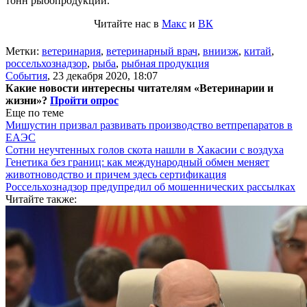
тонн рыбопродукции.
Читайте нас в
Макс
и
ВК
Метки:
ветеринария
,
ветеринарный врач
,
вниизж
,
китай
,
россельхознадзор
,
рыба
,
рыбная продукция
События
,
23 декабря 2020, 18:07
Какие новости интересны читателям «Ветеринарии и
жизни»?
Пройти опрос
Еще по теме
Мишустин призвал развивать производство ветпрепаратов в
ЕАЭС
Сотни неучтенных голов скота нашли в Хакасии с воздуха
Генетика без границ: как международный обмен меняет
животноводство и причем здесь сертификация
Россельхознадзор предупредил об мошеннических рассылках
Читайте также: