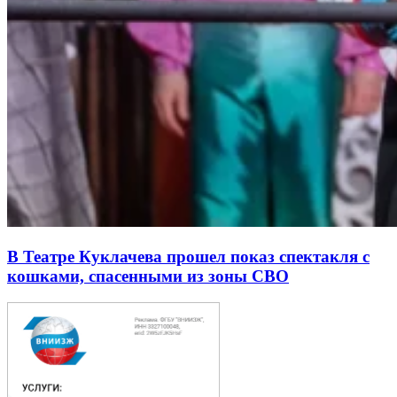
В Театре Куклачева прошел показ спектакля с
кошками, спасенными из зоны СВО