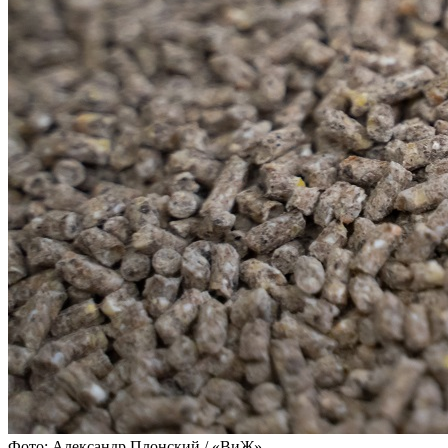
Фото: Александр Плонский / «ВиЖ»