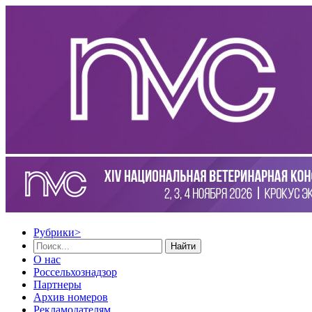
Рубрики
>
Найти
О нас
Россельхознадзор
Партнеры
Архив номеров
Рекламодателям