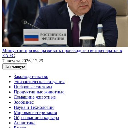
Мишустин призвал развивать производство ветпрепаратов в
ЕАЭС
7 августа 2026, 12:29
На главную
Законодательство
Эпизоотическая ситуация
Цифровые системы
Продуктивные животные
Домашние животные
Зообизнес
Наука и Технологии
Мировая ветеринария
Образование и карьера
Аналитика
Видео