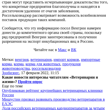
стран могут представить исчерпывающие доказательства того,
что конкретные предприятия благополучны и находятся в
достаточном удалении от очагов заболевания,
Россельхознадзор рассматривает возможность возобновления
поставок продукции таких компаний.
Сообщается, что эту информацию посол Венгрии намерен
донести до компетентного органа своей страны, поскольку
ряд предприятий Венгрии заинтересованы в получении
разрешения на экспорт инкубационных яиц в Россию.
Читайте нас в
Макс
и
ВК
Метки:
венгрия
,
ветеринария
,
импорт кормов
,
импортные
корма
,
корма
,
корма для животных
,
продукция
животноводства
,
россельхознадзор
Зообизнес
,
17 февраля 2022, 11:15
Какие новости интересны читателям «Ветеринарии и
жизни»?
Пройти опрос
Еще по теме
Опубликован рейтинг крупнейших ветеринарных клиники
России
Мишустин призвал развивать производство ветпрепаратов в
ЕАЭС
Доля российских ветеринарных кардиопрепаратов за четыре