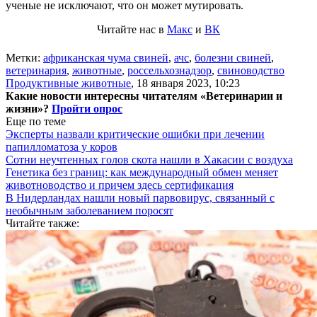
ученые не исключают, что он может мутировать.
Читайте нас в
Макс
и
ВК
Метки:
африканская чума свиней
,
ачс
,
болезни свиней
,
ветеринария
,
животные
,
россельхознадзор
,
свиноводство
Продуктивные животные
,
18 января 2023, 10:23
Какие новости интересны читателям «Ветеринарии и
жизни»?
Пройти опрос
Еще по теме
Эксперты назвали критические ошибки при лечении
папилломатоза у коров
Сотни неучтенных голов скота нашли в Хакасии с воздуха
Генетика без границ: как международный обмен меняет
животноводство и причем здесь сертификация
В Нидерландах нашли новый парвовирус, связанный с
необычным заболеванием поросят
Читайте также: