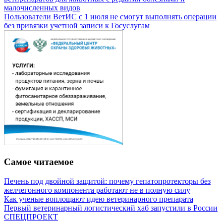
малочисленных видов
Пользователи ВетИС с 1 июля не смогут выполнять операции
без привязки учетной записи к Госуслугам
Самое читаемое
Печень под двойной защитой: почему гепатопротекторы без
желчегонного компонента работают не в полную силу
Как ученые воплощают идею ветеринарного препарата
Первый ветеринарный логистический хаб запустили в России
СПЕЦПРОЕКТ