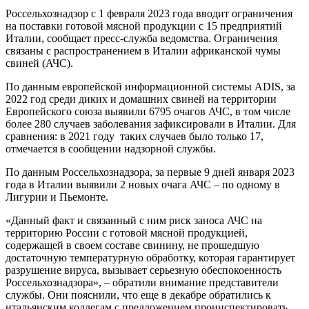
Россельхознадзор с 1 февраля 2023 года вводит ограничения
на поставки готовой мясной продукции с 15 предприятий
Италии, сообщает пресс-служба ведомства. Ограничения
связаны с распространением в Италии африканской чумы
свиней (АЧС).
По данным европейской информационной системы ADIS, за
2022 год среди диких и домашних свиней на территории
Европейского союза выявили 6795 очагов АЧС, в том числе
более 280 случаев заболевания зафиксировали в Италии. Для
сравнения: в 2021 году таких случаев было только 17,
отмечается в сообщении надзорной службы.
По данным Россельхознадзора, за первые 9 дней января 2023
года в Италии выявили 2 новых очага АЧС – по одному в
Лигурии и Пьемонте.
«Данный факт и связанный с ним риск заноса АЧС на
территорию России с готовой мясной продукцией,
содержащей в своем составе свинину, не прошедшую
достаточную температурную обработку, которая гарантирует
разрушение вируса, вызывает серьезную обеспокоенность
Россельхознадзора», – обратили внимание представители
службы. Они пояснили, что еще в декабре обратились к
итальянским коллегам с предложением проинспектировать