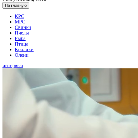
На главную
КРС
МРС
Свиньи
Пчелы
Рыба
Птица
Кролики
Олени
интервью