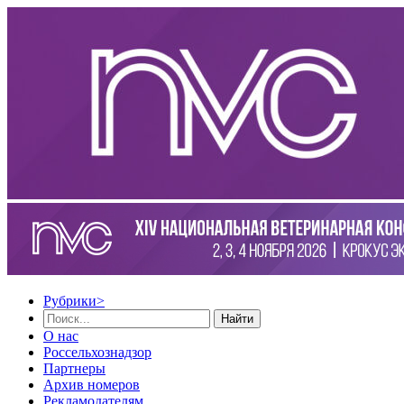
Рубрики
>
Найти
О нас
Россельхознадзор
Партнеры
Архив номеров
Рекламодателям