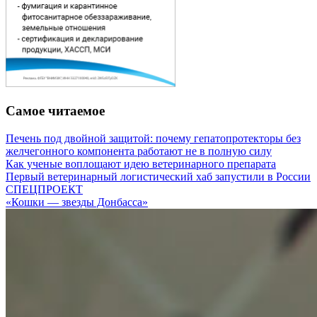
Самое читаемое
Печень под двойной защитой: почему гепатопротекторы без
желчегонного компонента работают не в полную силу
Как ученые воплощают идею ветеринарного препарата
Первый ветеринарный логистический хаб запустили в России
СПЕЦПРОЕКТ
«Кошки — звезды Донбасса»