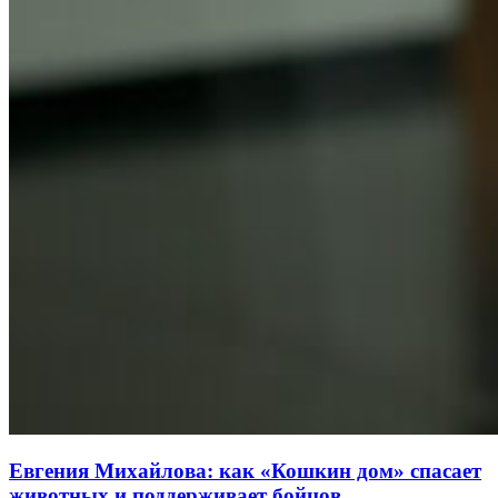
Евгения Михайлова: как «Кошкин дом» спасает
животных и поддерживает бойцов