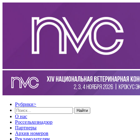
Рубрики
>
Найти
О нас
Россельхознадзор
Партнеры
Архив номеров
Рекламодателям