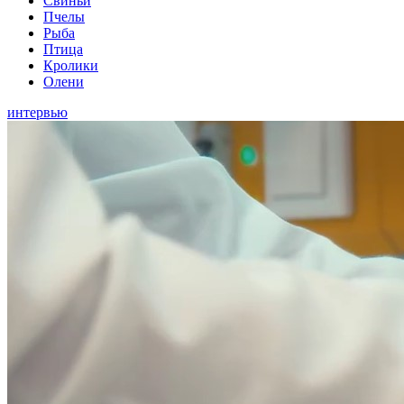
Свиньи
Пчелы
Рыба
Птица
Кролики
Олени
интервью