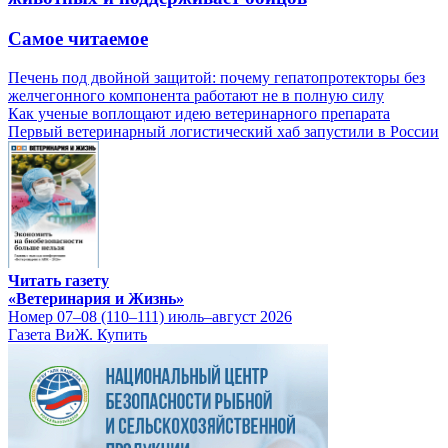
Самое читаемое
Печень под двойной защитой: почему гепатопротекторы без
желчегонного компонента работают не в полную силу
Как ученые воплощают идею ветеринарного препарата
Первый ветеринарный логистический хаб запустили в России
Читать газету
«Ветеринария и Жизнь»
Номер 07–08 (110–111) июль–август 2026
Газета ВиЖ. Купить