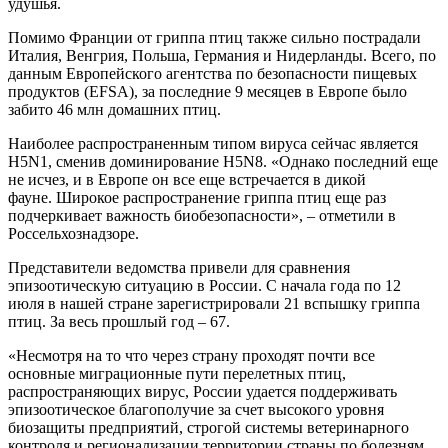
удушья.
Помимо Франции от гриппа птиц также сильно пострадали
Италия, Венгрия, Польша, Германия и Нидерланды. Всего, по
данным Европейского агентства по безопасности пищевых
продуктов (EFSA), за последние 9 месяцев в Европе было
забито 46 млн домашних птиц.
Наиболее распространенным типом вируса сейчас является
H5N1, сменив доминирование H5N8. «Однако последний еще
не исчез, и в Европе он все еще встречается в дикой
фауне. Широкое распространение гриппа птиц еще раз
подчеркивает важность биобезопасности», – отметили в
Россельхознадзоре.
Представители ведомства привели для сравнения
эпизоотическую ситуацию в России. С начала года по 12
июля в нашей стране зарегистрировали 21 вспышку гриппа
птиц. За весь прошлый год – 67.
«Несмотря на то что через страну проходят почти все
основные миграционные пути перелетных птиц,
распространяющих вирус, России удается поддерживать
эпизоотическое благополучие за счет высокого уровня
биозащиты предприятий, строгой системы ветеринарного
контроля и регионализации территории страны по болезням