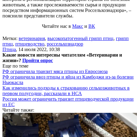
животным, а также прослеживаемости сырья и продукции
посредством информационных систем Россельхознадзора», –
пояснили представители службы.
Читайте нас в
Макс
и
ВК
Метки:
ветеринария
,
высокопатогенный грипп птиц
,
грипп
птиц
,
птицеводство
,
россельхознадзор
Птица
,
14 июля 2022, 10:38
Какие новости интересны читателям «Ветеринарии и
жизни»?
Пройти опрос
Еще по теме
РФ ограничила транзит мяса птицы из Евросоюза
РФ ограничила ввоз птицы и яйца из Камбоджи из-за болезни
Ньюкасла
Как изменились подходы к страхованию сельхозживотных в
первом полугодии, рассказали в НСА
Россия может ограничить транзит птицеводческой продукции
из ЕС
Читайте также: