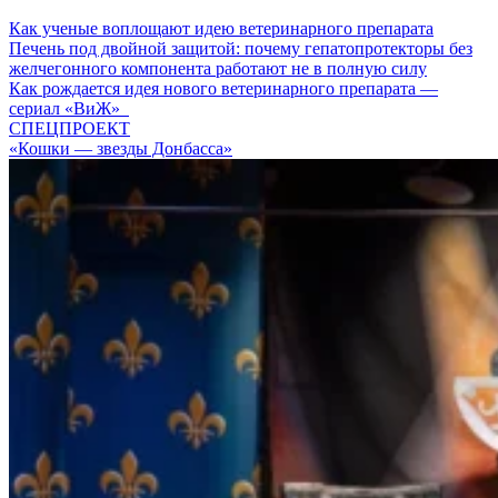
Как ученые воплощают идею ветеринарного препарата
Печень под двойной защитой: почему гепатопротекторы без
желчегонного компонента работают не в полную силу
Как рождается идея нового ветеринарного препарата —
сериал «ВиЖ»
СПЕЦПРОЕКТ
«Кошки — звезды Донбасса»