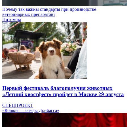
Почему так важны стандарты при производстве
ветеринарных препаратов?
Питомцы
Первый фестиваль благополучия животных
«Летний хвостфест» пройдет в Москве 29 августа
СПЕЦПРОЕКТ
«Кошки — звезды Донбасса»