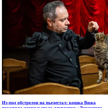
Из-под обстрелов на пьедестал: кошка Вижа
покорила жюри и стала лауреатом «Лохматого