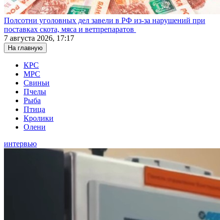
Полсотни уголовных дел завели в РФ из-за нарушений при
поставках скота, мяса и ветпрепаратов
7 августа 2026, 17:17
На главную
КРС
МРС
Свиньи
Пчелы
Рыба
Птица
Кролики
Олени
интервью