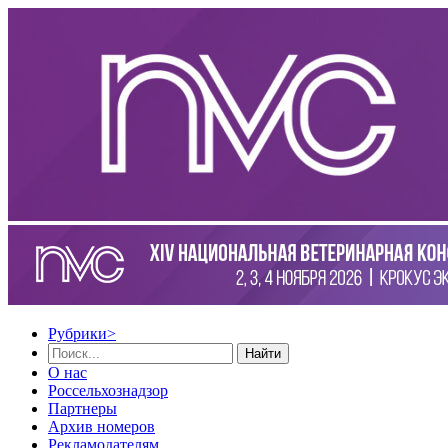
Рубрики
>
Найти
О нас
Россельхознадзор
Партнеры
Архив номеров
Рекламодателям