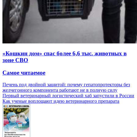
«Кошкин дом» спас более 6,6 тыс. животных в
зоне СВО
Самое читаемое
Печень под двойной защитой: почему гепатопротекторы без
желчегонного компонента работают не в полную силу
Первый ветеринарный логистический хаб запустили в России
Как ученые воплощают идею ветеринарного препарата