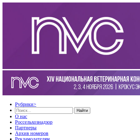
Рубрики
>
Найти
О нас
Россельхознадзор
Партнеры
Архив номеров
Рекламодателям