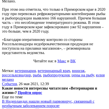
Мелано.
При этом она отметила, что только в Приморском крае в 2020
году при перевозках рефрижераторными контейнерами рыбы
и рыбопродукции выявлено 166 нарушений. Причем большая
часть – это несоблюдение температурного режима. В этом
году в Приморском крае зафиксировано уже 92 нарушения –
это больше, чем в 2020 году.
«Благодаря оперативному контролю со стороны
Россельхознадзора недоброкачественная продукция не
поступила на прилавки магазинов», – резюмировала
представитель ведомства.
Читайте нас в
Макс
и
ВК
Метки:
ветеринария
,
ветеринарный врач
,
вниизж
,
россельхознадзор
,
рыба
,
рыбопродукция
,
цены на рыбу
,
юлия
мелано
События
,
26 мая 2021, 12:39
Какие новости интересны читателям «Ветеринарии и
жизни»?
Пройти опрос
Еще по теме
В Нидерландах нашли новый парвовирус, связанный с
необычным заболеванием поросят