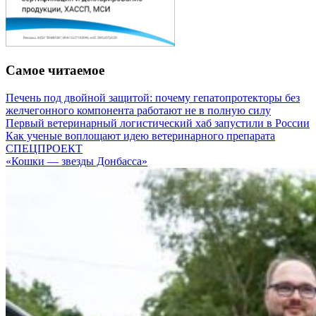
Самое читаемое
Печень под двойной защитой: почему гепатопротекторы без
желчегонного компонента работают не в полную силу
Первый ветеринарный логистический хаб запустили в России
Как ученые воплощают идею ветеринарного препарата
СПЕЦПРОЕКТ
«Кошки — звезды Донбасса»