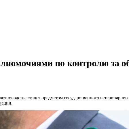
полномочиями по контролю за 
тноводства станет предметом государственного ветеринарного 
мации.