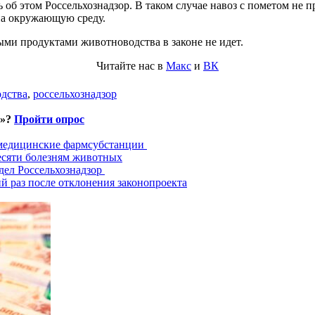
 об этом Россельхознадзор. В таком случае навоз с пометом не 
 на окружающую среду.
ми продуктами животноводства в законе не идет.
Читайте нас в
Макс
и
ВК
дства
,
россельхознадзор
и»?
Пройти опрос
 медицинские фармсубстанции
есяти болезням животных
дел Россельхознадзор
й раз после отклонения законопроекта