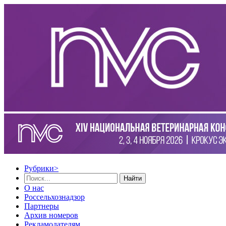
Рубрики
>
Найти
О нас
Россельхознадзор
Партнеры
Архив номеров
Рекламодателям