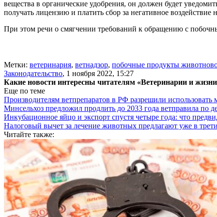
вещества в органические удобрения, он должен будет уведомить
получать лицензию и платить сбор за негативное воздействие
При этом речи о смягчении требований к обращению с побочны
Метки:
ветеринария
,
ветнадзор
,
побочные продукты животново
Законодательство
,
1 ноября 2022, 15:27
Какие новости интересны читателям «Ветеринарии и жизн
Еще по теме
Производителям ветпрепаратов в РФ разрешили использовать
Минсельхоз предложил продлить до 2033 года ветправила по д
Инкубационное яйцо и экспорт спустя четыре года: что предви
Налоговый вычет за лечение животных предлагают уже в трети
Читайте также: