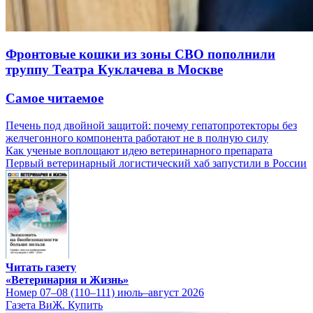
Фронтовые кошки из зоны СВО пополнили
труппу Театра Куклачева в Москве
Самое читаемое
Печень под двойной защитой: почему гепатопротекторы без
желчегонного компонента работают не в полную силу
Как ученые воплощают идею ветеринарного препарата
Первый ветеринарный логистический хаб запустили в России
Читать газету
«Ветеринария и Жизнь»
Номер 07–08 (110–111) июль–август 2026
Газета ВиЖ. Купить