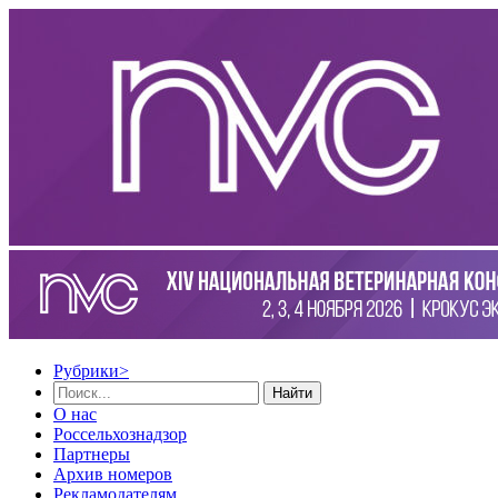
Рубрики
>
Найти
О нас
Россельхознадзор
Партнеры
Архив номеров
Рекламодателям