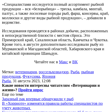
«Специалистами исследуется полный ассортимент рыбной
продукции – вся «белорыбица» – треска, камбала, минтай,
палтус, а также лососевые породы рыб, фарш, консервы, краб,
моллюски и другие виды рыбной продукции», – добавили в
ведомстве.
Исследования проводятся в районах добычи, расположенных
в непосредственной близости с местом сброса. Это
Приморский край, Сахалинская область, Камчатка и Чукотка.
Кроме того, в августе дополнительно исследовали рыбу из
Мурманской и Магаданской областей, Хабаровского края и
китайской провинции Шаньдун.
Читайте нас в
Макс
и
ВК
Метки:
ветеринария
,
россельхознадзор
,
Рыба
,
рыбная
продукция
,
Фукусима
,
Япония
Рыба
,
31 августа 2023, 12:08
Какие новости интересны читателям «Ветеринарии и
жизни»?
Пройти опрос
Еще по теме
Заразный рак впервые обнаружили у рыб
В «Хорриоте» изменятся правила работы специалистов по
учету животных