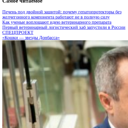
Самое читаемое
Печень под двойной защитой: почему гепатопротекторы без
желчегонного компонента работают не в полную силу
Как ученые воплощают идею ветеринарного препарата
Первый ветеринарный логистический хаб запустили в России
СПЕЦПРОЕКТ
«Кошки — звезды Донбасса»