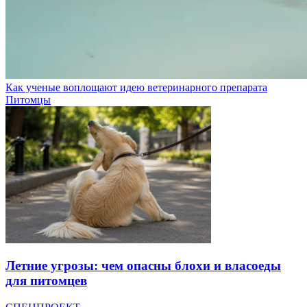
Как ученые воплощают идею ветеринарного препарата
Питомцы
Летние угрозы: чем опасны блохи и власоеды
для питомцев