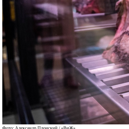
Фото: Александр Плонский / «ВиЖ»