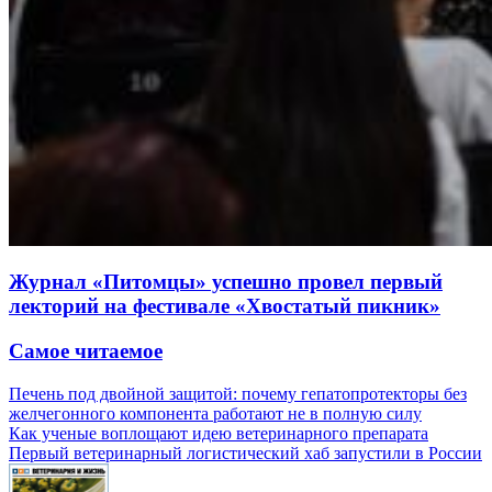
Журнал «Питомцы» успешно провел первый
лекторий на фестивале «Хвостатый пикник»
Самое читаемое
Печень под двойной защитой: почему гепатопротекторы без
желчегонного компонента работают не в полную силу
Как ученые воплощают идею ветеринарного препарата
Первый ветеринарный логистический хаб запустили в России