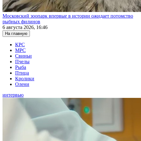
Московский зоопарк впервые в истории ожидает потомство
рыбных филинов
6 августа 2026, 16:46
На главную
КРС
МРС
Свиньи
Пчелы
Рыба
Птица
Кролики
Олени
интервью