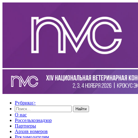
Рубрики
>
Найти
О нас
Россельхознадзор
Партнеры
Архив номеров
Рекламодателям