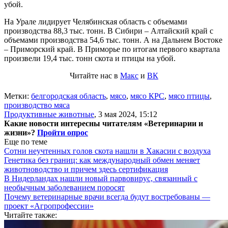
убой.
На Урале лидирует Челябинская область с объемами
производства 88,3 тыс. тонн. В Сибири – Алтайский край с
объемами производства 54,6 тыс. тонн. А на Дальнем Востоке
– Приморский край. В Приморье по итогам первого квартала
произвели 19,4 тыс. тонн скота и птицы на убой.
Читайте нас в
Макс
и
ВК
Метки:
белгородская область
,
мясо
,
мясо КРС
,
мясо птицы
,
производство мяса
Продуктивные животные
,
3 мая 2024, 15:12
Какие новости интересны читателям «Ветеринарии и
жизни»?
Пройти опрос
Еще по теме
Сотни неучтенных голов скота нашли в Хакасии с воздуха
Генетика без границ: как международный обмен меняет
животноводство и причем здесь сертификация
В Нидерландах нашли новый парвовирус, связанный с
необычным заболеванием поросят
Почему ветеринарные врачи всегда будут востребованы —
проект «Агропрофессии»
Читайте также: