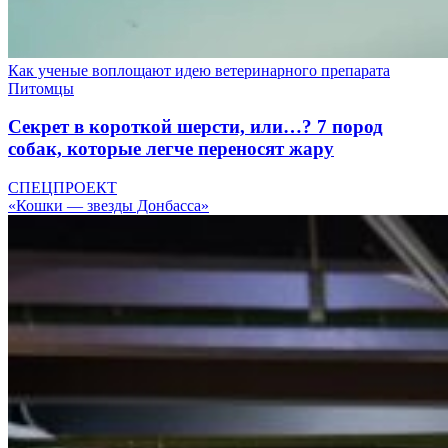
Как ученые воплощают идею ветеринарного препарата
Питомцы
Секрет в короткой шерсти, или…? 7 пород
собак, которые легче переносят жару
СПЕЦПРОЕКТ
«Кошки — звезды Донбасса»