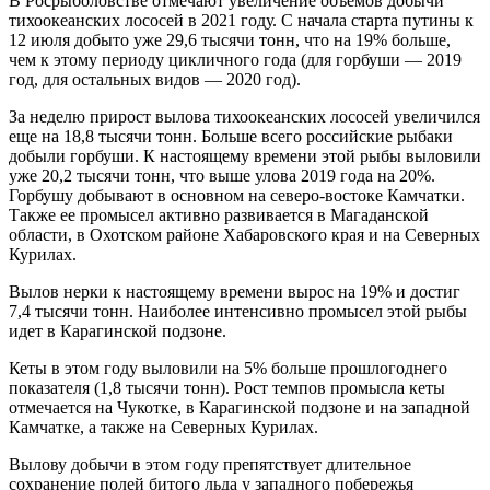
В Росрыболовстве отмечают увеличение объемов добычи
тихоокеанских лососей в 2021 году. С начала старта путины к
12 июля добыто уже 29,6 тысячи тонн, что на 19% больше,
чем к этому периоду цикличного года (для горбуши — 2019
год, для остальных видов — 2020 год).
За неделю прирост вылова тихоокеанских лососей увеличился
еще на 18,8 тысячи тонн. Больше всего российские рыбаки
добыли горбуши. К настоящему времени этой рыбы выловили
уже 20,2 тысячи тонн, что выше улова 2019 года на 20%.
Горбушу добывают в основном на северо-востоке Камчатки.
Также ее промысел активно развивается в Магаданской
области, в Охотском районе Хабаровского края и на Северных
Курилах.
Вылов нерки к настоящему времени вырос на 19% и достиг
7,4 тысячи тонн. Наиболее интенсивно промысел этой рыбы
идет в Карагинской подзоне.
Кеты в этом году выловили на 5% больше прошлогоднего
показателя (1,8 тысячи тонн). Рост темпов промысла кеты
отмечается на Чукотке, в Карагинской подзоне и на западной
Камчатке, а также на Северных Курилах.
Вылову добычи в этом году препятствует длительное
сохранение полей битого льда у западного побережья