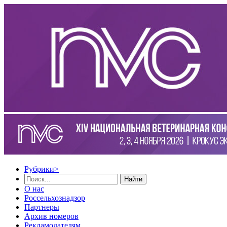
Рубрики
>
Найти
О нас
Россельхознадзор
Партнеры
Архив номеров
Рекламодателям