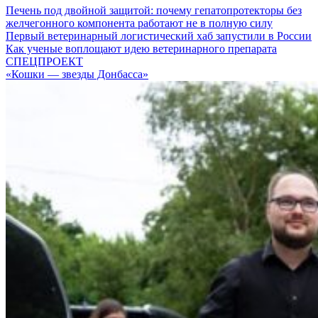
Печень под двойной защитой: почему гепатопротекторы без
желчегонного компонента работают не в полную силу
Первый ветеринарный логистический хаб запустили в России
Как ученые воплощают идею ветеринарного препарата
СПЕЦПРОЕКТ
«Кошки — звезды Донбасса»