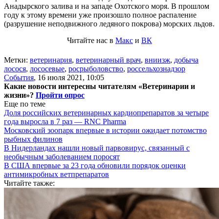
Анадырского залива и на западе Охотского моря. В прошлом
году к этому времени уже произошло полное распаление
(разрушение неподвижного ледяного покрова) морских льдов.
Читайте нас в
Макс
и
ВК
Метки:
ветеринария
,
ветеринарный врач
,
вниизж
,
добыча
лосося
,
лососевые
,
росрыболовство
,
россельхознадзор
События
,
16 июля 2021, 10:05
Какие новости интересны читателям «Ветеринарии и
жизни»?
Пройти опрос
Еще по теме
Доля российских ветеринарных кардиопрепаратов за четыре
года выросла в 7 раз — RNC Pharma
Московский зоопарк впервые в истории ожидает потомство
рыбных филинов
В Нидерландах нашли новый парвовирус, связанный с
необычным заболеванием поросят
В США впервые за 23 года обновили порядок оценки
антимикробных ветпрепаратов
Читайте также: