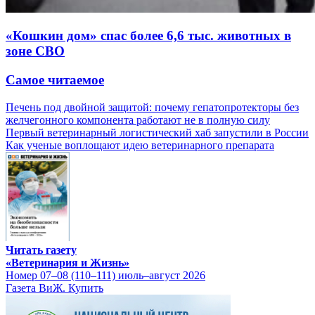
«Кошкин дом» спас более 6,6 тыс. животных в
зоне СВО
Самое читаемое
Печень под двойной защитой: почему гепатопротекторы без
желчегонного компонента работают не в полную силу
Первый ветеринарный логистический хаб запустили в России
Как ученые воплощают идею ветеринарного препарата
Читать газету
«Ветеринария и Жизнь»
Номер 07–08 (110–111) июль–август 2026
Газета ВиЖ. Купить