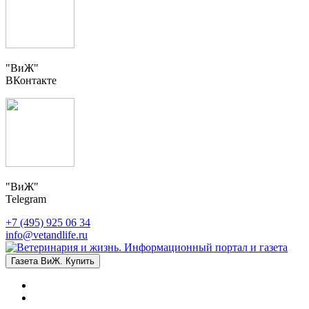
"ВиЖ"
ВКонтакте
"ВиЖ"
Telegram
+7 (495) 925 06 34
info@vetandlife.ru
Газета ВиЖ. Купить