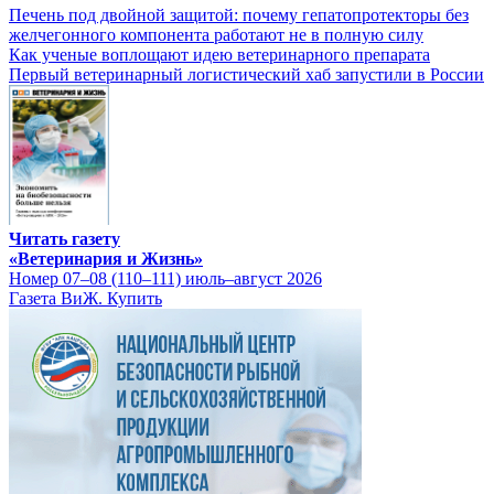
Печень под двойной защитой: почему гепатопротекторы без
желчегонного компонента работают не в полную силу
Как ученые воплощают идею ветеринарного препарата
Первый ветеринарный логистический хаб запустили в России
Читать газету
«Ветеринария и Жизнь»
Номер 07–08 (110–111) июль–август 2026
Газета ВиЖ. Купить