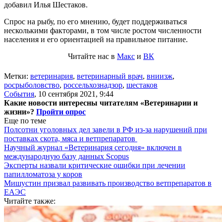
добавил Илья Шестаков.
Спрос на рыбу, по его мнению, будет поддерживаться
несколькими факторами, в том числе ростом численности
населения и его ориентацией на правильное питание.
Читайте нас в
Макс
и
ВК
Метки:
ветеринария
,
ветеринарный врач
,
вниизж
,
росрыболовство
,
россельхознадзор
,
шестаков
События
,
10 сентября 2021, 9:44
Какие новости интересны читателям «Ветеринарии и
жизни»?
Пройти опрос
Еще по теме
Полсотни уголовных дел завели в РФ из-за нарушений при
поставках скота, мяса и ветпрепаратов
Научный журнал «Ветеринария сегодня» включен в
международную базу данных Scopus
Эксперты назвали критические ошибки при лечении
папилломатоза у коров
Мишустин призвал развивать производство ветпрепаратов в
ЕАЭС
Читайте также: