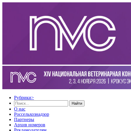
Рубрики
>
Найти
О нас
Россельхознадзор
Партнеры
Архив номеров
Рекламодателям