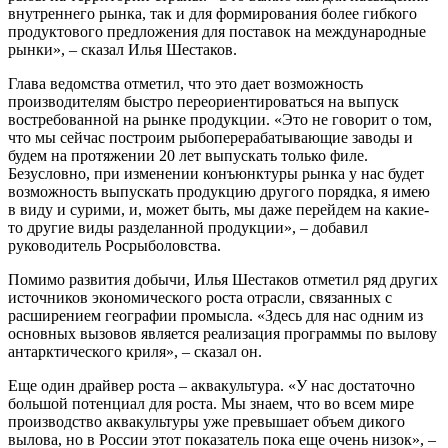
внутреннего рынка, так и для формирования более гибкого
продуктового предложения для поставок на международные
рынки», – сказал Илья Шестаков.
Глава ведомства отметил, что это дает возможность
производителям быстро переориентироваться на выпуск
востребованной на рынке продукции. «Это не говорит о том,
что мы сейчас построим рыбоперерабатывающие заводы и
будем на протяжении 20 лет выпускать только филе.
Безусловно, при изменении конъюнктуры рынка у нас будет
возможность выпускать продукцию другого порядка, я имею
в виду и сурими, и, может быть, мы даже перейдем на какие-
то другие виды разделанной продукции», – добавил
руководитель Росрыболовства.
Помимо развития добычи, Илья Шестаков отметил ряд других
источников экономического роста отрасли, связанных с
расширением географии промысла. «Здесь для нас одним из
основных вызовов является реализация программы по вылову
антарктического криля», – сказал он.
Еще один драйвер роста – аквакультура. «У нас достаточно
большой потенциал для роста. Мы знаем, что во всем мире
производство аквакультуры уже превышает объем дикого
вылова, но в России этот показатель пока еще очень низок», –