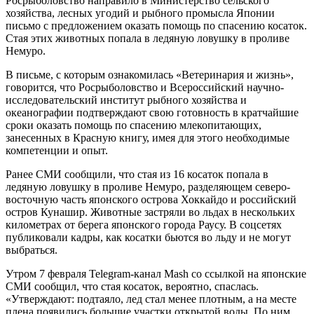
Росрыболовство направило в Министерство сельского
хозяйства, лесных угодий и рыбного промысла Японии
письмо с предложением оказать помощь по спасению косаток.
Стая этих животных попала в ледяную ловушку в проливе
Немуро.
В письме, с которым ознакомилась «Ветеринария и жизнь»,
говорится, что Росрыболовство и Всероссийский научно-
исследовательский институт рыбного хозяйства и
океанографии подтверждают свою готовность в кратчайшие
сроки оказать помощь по спасению млекопитающих,
занесенных в Красную книгу, имея для этого необходимые
компетенции и опыт.
Ранее СМИ сообщили, что стая из 16 косаток попала в
ледяную ловушку в проливе Немуро, разделяющем северо-
восточную часть японского острова Хоккайдо и российский
остров Кунашир. Животные застряли во льдах в нескольких
километрах от берега японского города Раусу. В соцсетях
публиковали кадры, как косатки бьются во льду и не могут
выбраться.
Утром 7 февраля Telegram-канал Mash со ссылкой на японские
СМИ сообщил, что стая косаток, вероятно, спаслась.
«Утверждают: подтаяло, лед стал менее плотным, а на месте
плена появились большие участки открытой воды. По ним