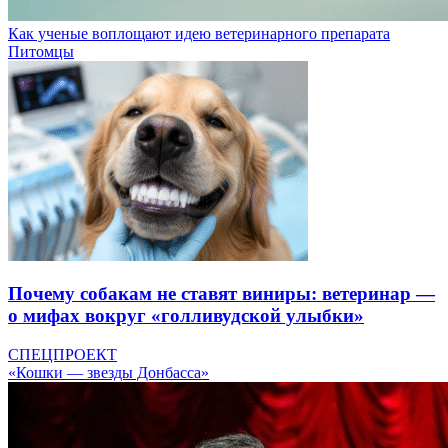
Как ученые воплощают идею ветеринарного препарата
Питомцы
Почему собакам не ставят виниры: ветеринар —
о мифах вокруг «голливудской улыбки»
СПЕЦПРОЕКТ
«Кошки — звезды Донбасса»