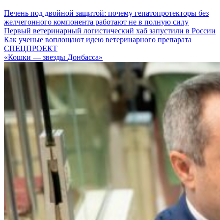
Печень под двойной защитой: почему гепатопротекторы без
желчегонного компонента работают не в полную силу
Первый ветеринарный логистический хаб запустили в России
Как ученые воплощают идею ветеринарного препарата
СПЕЦПРОЕКТ
«Кошки — звезды Донбасса»