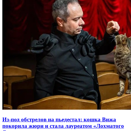
Из-под обстрелов на пьедестал: кошка Вижа
покорила жюри и стала лауреатом «Лохматого