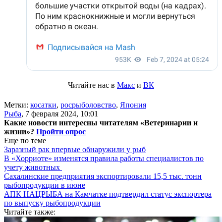
Читайте нас в
Макс
и
ВК
Метки:
косатки
,
росрыболовство
,
Япония
Рыба
,
7 февраля 2024, 10:01
Какие новости интересны читателям «Ветеринарии и
жизни»?
Пройти опрос
Еще по теме
Заразный рак впервые обнаружили у рыб
В «Хорриоте» изменятся правила работы специалистов по
учету животных
Сахалинские предприятия экспортировали 15,5 тыс. тонн
рыбопродукции в июне
АПК НАЦРЫБА на Камчатке подтвердил статус экспортера
по выпуску рыбопродукции
Читайте также: