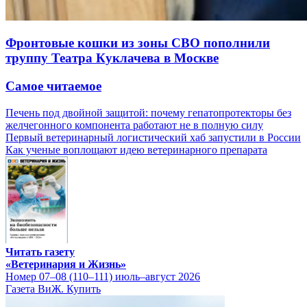
Фронтовые кошки из зоны СВО пополнили
труппу Театра Куклачева в Москве
Самое читаемое
Печень под двойной защитой: почему гепатопротекторы без
желчегонного компонента работают не в полную силу
Первый ветеринарный логистический хаб запустили в России
Как ученые воплощают идею ветеринарного препарата
Читать газету
«Ветеринария и Жизнь»
Номер 07–08 (110–111) июль–август 2026
Газета ВиЖ. Купить