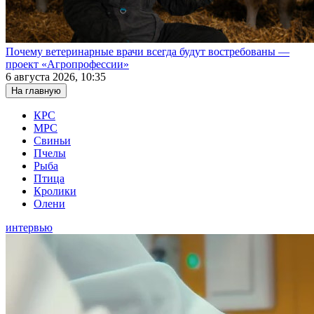
Почему ветеринарные врачи всегда будут востребованы —
проект «Агропрофессии»
6 августа 2026, 10:35
На главную
КРС
МРС
Свиньи
Пчелы
Рыба
Птица
Кролики
Олени
интервью