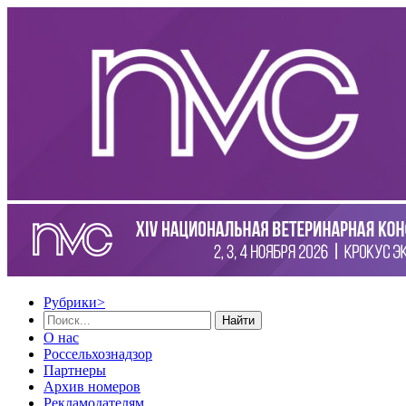
Рубрики
>
Найти
О нас
Россельхознадзор
Партнеры
Архив номеров
Рекламодателям