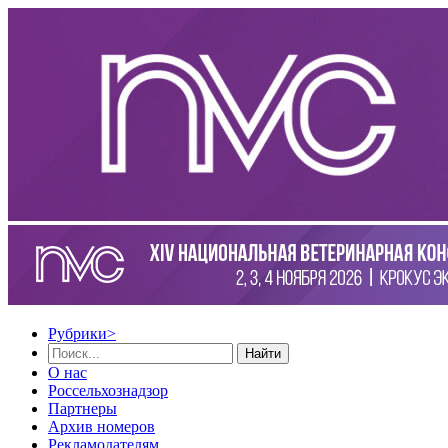
Рубрики
>
Найти
О нас
Россельхознадзор
Партнеры
Архив номеров
Рекламодателям