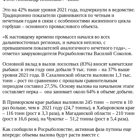
Это на 42% выше уровня 2021 года, подчеркнули в ведомстве.
Традиционно показатели сравниваются по четным и
нечетным годам в связи с особенностями жизненного цикла
горбуши – основного промыслового объекта.
«К настоящему времени промысел начался во всех
дальневосточных регионах, и начался неплохо, с
превышением показателей аналогичного нечетного года», –
отметил замруководителя Росрыболовства Василий Соколов.
Основной вклад в вылов лососевых (83%) вносят камчатские
рыбаки: в этом году они добыли 9 тыс. тонн – на 37% выше
уровня 2021 года. В Сахалинской области выловили 1,3 тыс.
тонн – рост по сравнению с прошлым сравнительным
периодом составил 27,5%. Основу вылова на начальном этапе
составляет нерка – она занимает около 64% в объеме добычи.
В Приморском крае рыбаки выловили 245 тонн – почти в 10
раз больше, чем в 2021 году (24,7 тонны), в Хабаровском крае
– 116 тонн (рост в 3,3 раза), в Магаданской области – 210 тонн
(рост в 16,6 раза), на Чукотке – 51,2 тонны (рост в 5,4 раза).
Как сообщили в Росрыболовстве, активная фаза путины еще
впереди: объемы вылова будут расти вместе с