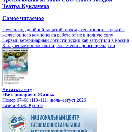
Театра Куклачева
Самое читаемое
Печень под двойной защитой: почему гепатопротекторы без
желчегонного компонента работают не в полную силу
Первый ветеринарный логистический хаб запустили в России
Как ученые воплощают идею ветеринарного препарата
Читать газету
«Ветеринария и Жизнь»
Номер 07–08 (110–111) июль–август 2026
Газета ВиЖ. Купить