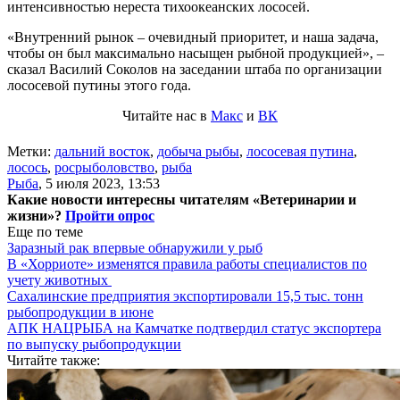
интенсивностью нереста тихоокеанских лососей.
«Внутренний рынок – очевидный приоритет, и наша задача,
чтобы он был максимально насыщен рыбной продукцией», –
сказал Василий Соколов на заседании штаба по организации
лососевой путины этого года.
Читайте нас в
Макс
и
ВК
Метки:
дальний восток
,
добыча рыбы
,
лососевая путина
,
лосось
,
росрыболовство
,
рыба
Рыба
,
5 июля 2023, 13:53
Какие новости интересны читателям «Ветеринарии и
жизни»?
Пройти опрос
Еще по теме
Заразный рак впервые обнаружили у рыб
В «Хорриоте» изменятся правила работы специалистов по
учету животных
Сахалинские предприятия экспортировали 15,5 тыс. тонн
рыбопродукции в июне
АПК НАЦРЫБА на Камчатке подтвердил статус экспортера
по выпуску рыбопродукции
Читайте также: