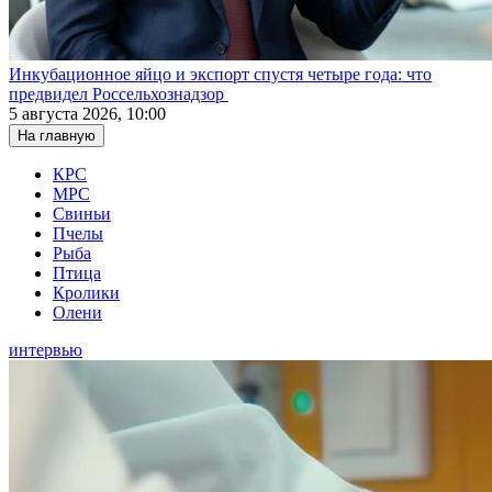
Инкубационное яйцо и экспорт спустя четыре года: что
предвидел Россельхознадзор
5 августа 2026, 10:00
На главную
КРС
МРС
Свиньи
Пчелы
Рыба
Птица
Кролики
Олени
интервью