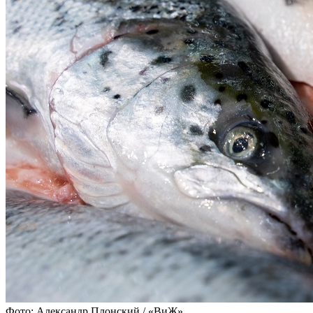
Фото: Александр Плонский / «ВиЖ»