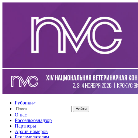
Рубрики
>
Найти
О нас
Россельхознадзор
Партнеры
Архив номеров
Рекламодателям