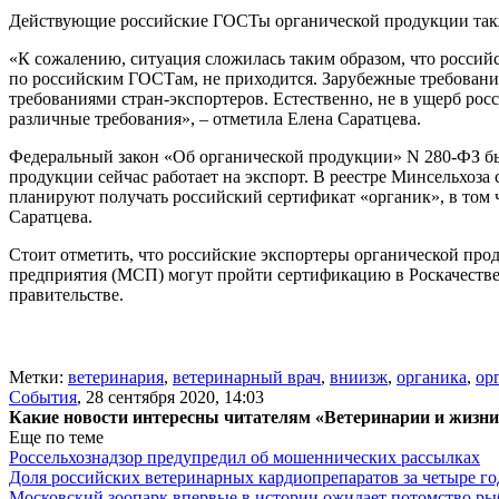
Действующие российские ГОСТы органической продукции такж
«К сожалению, ситуация сложилась таким образом, что росси
по российским ГОСТам, не приходится. Зарубежные требования
требованиями стран-экспортеров. Естественно, не в ущерб ро
различные требования», – отметила Елена Саратцева.
Федеральный закон «Об органической продукции» N 280-ФЗ был 
продукции сейчас работает на экспорт. В реестре Минсельхоз
планируют получать российский сертификат «органик», в том ч
Саратцева.
Стоит отметить, что российские экспортеры органической про
предприятия (МСП) могут пройти сертификацию в Роскачестве
правительстве.
Метки:
ветеринария
,
ветеринарный врач
,
вниизж
,
органика
,
ор
События
,
28 сентября 2020, 14:03
Какие новости интересны читателям «Ветеринарии и жизн
Еще по теме
Россельхознадзор предупредил об мошеннических рассылках
Доля российских ветеринарных кардиопрепаратов за четыре го
Московский зоопарк впервые в истории ожидает потомство р