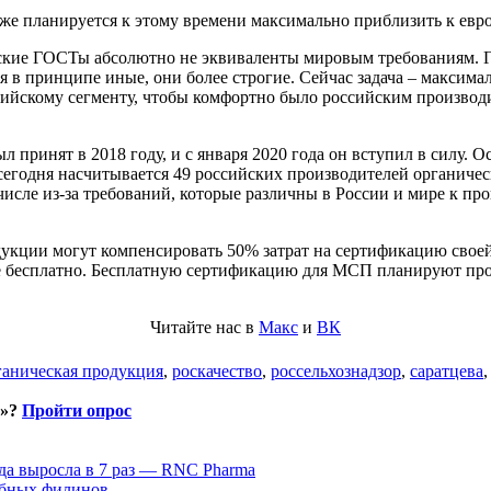
е планируется к этому времени максимально приблизить к евр
йские ГОСТы абсолютно не эквиваленты мировым требованиям. Г
 в принципе иные, они более строгие. Сейчас задача – максим
ссийскому сегменту, чтобы комфортно было российским производ
принят в 2018 году, и с января 2020 года он вступил в силу. 
а сегодня насчитывается 49 российских производителей органиче
исле из-за требований, которые различны в России и мире к пр
дукции могут компенсировать 50% затрат на сертификацию своей
 бесплатно. Бесплатную сертификацию для МСП планируют продл
Читайте нас в
Макс
и
ВК
ганическая продукция
,
роскачество
,
россельхознадзор
,
саратцева
и»?
Пройти опрос
да выросла в 7 раз — RNC Pharma
ыбных филинов