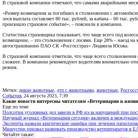
В страховой компании отмечают, что самыми аварийными месяц
«Размер возмещения за погибших в столкновении с автомобиле
лося выплата составляет 80 тыс. рублей, за кабана – 60 тыс. р
произошло страховое событие», – пояснили в компании.
Статистика страховщика показывает, что чаще всего под коле
возмещение, – это столкновения с лосями. Еще 28% – наезд на
автострахованию ПАО СК «Росгосстрах» Людмила Юсова.
В страховой компании отметили, что чаще всего столкновения 
сложнее. В компании рекомендуют водителям внимательно отн
режим.
Метки:
дикие животные
,
дтп с животными
,
животные
,
Росгосс
События
,
24 августа 2023, 7:39
Какие новости интересны читателям «Ветеринарии и жизн
Еще по теме
Полсотни уголовных дел завели в РФ из-за нарушений при пост
Научный журнал «Ветеринария сегодня» включен в междунаро
Эксперты назвали критические ошибки при лечении папиллома
Мишустин призвал развивать производство ветпрепаратов в 
Читайте также: