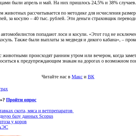
ами были апрель и май. На них пришлось 24,5% и 38% случаев.
м животных рассчитывается по методике для исчисления размера
ублей, за косулю – 40 тыс. рублей. Эти деньги страховщик перево
са автомобилистов попадают лоси и косули. «Этот год не исклю
 косуль. Также были выплаты за медведя и дикого кабана», – пр
с животными происходят ранним утром или вечером, когда замет
оситься к предупреждающим знакам на дорогах о возможном по
Читайте нас в
Макс
и
ВК
трах
и»?
Пройти опрос
авках скота, мяса и ветпрепаратов
дную базу данных Scopus
тоза у коров
ЕАЭС