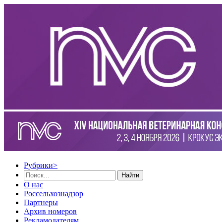
Рубрики
>
Найти
О нас
Россельхознадзор
Партнеры
Архив номеров
Рекламодателям