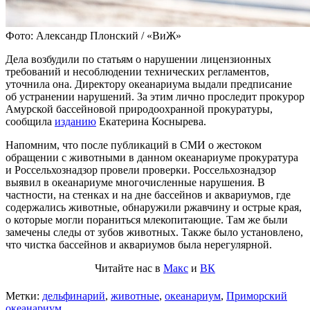
Фото: Александр Плонский / «ВиЖ»
Дела возбудили по статьям о нарушении лицензионных
требований и несоблюдении технических регламентов,
уточнила она. Директору океанариума выдали предписание
об устранении нарушений. За этим лично проследит прокурор
Амурской бассейновой природоохранной прокуратуры,
сообщила
изданию
Екатерина Коснырева.
Напомним, что после публикаций в СМИ о жестоком
обращении с животными в данном океанариуме прокуратура
и Россельхознадзор провели проверки. Россельхознадзор
выявил в океанариуме многочисленные нарушения. В
частности, на стенках и на дне бассейнов и аквариумов, где
содержались животные, обнаружили ржавчину и острые края,
о которые могли пораниться млекопитающие. Там же были
замечены следы от зубов животных. Также было установлено,
что чистка бассейнов и аквариумов была нерегулярной.
Читайте нас в
Макс
и
ВК
Метки:
дельфинарий
,
животные
,
океанариум
,
Приморский
океанариум