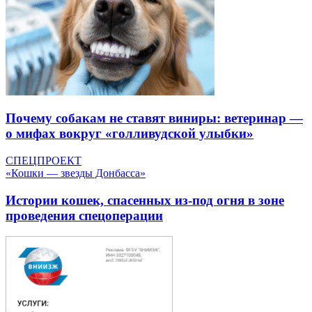
Почему собакам не ставят виниры: ветеринар —
о мифах вокруг «голливудской улыбки»
СПЕЦПРОЕКТ
«Кошки — звезды Донбасса»
Истории кошек, спасенных из-под огня в зоне
проведения спецоперации