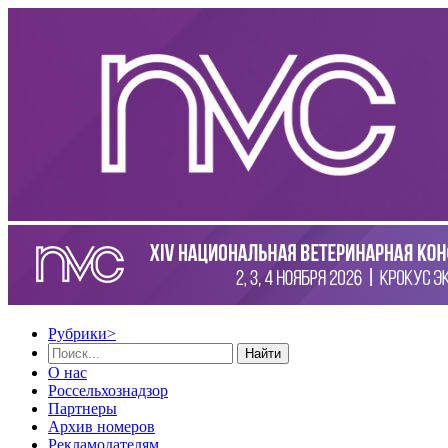
Рубрики
>
Найти
О нас
Россельхознадзор
Партнеры
Архив номеров
Рекламодателям