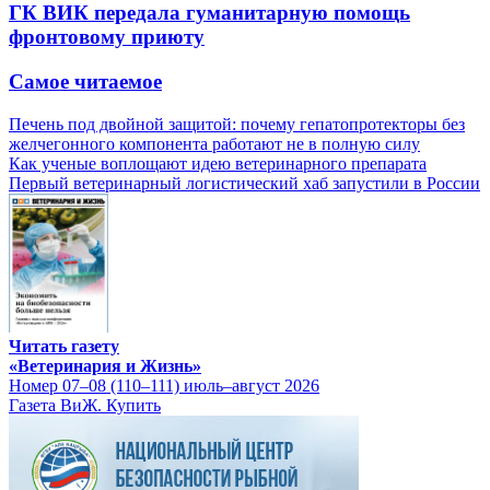
ГК ВИК передала гуманитарную помощь
фронтовому приюту
Самое читаемое
Печень под двойной защитой: почему гепатопротекторы без
желчегонного компонента работают не в полную силу
Как ученые воплощают идею ветеринарного препарата
Первый ветеринарный логистический хаб запустили в России
Читать газету
«Ветеринария и Жизнь»
Номер 07–08 (110–111) июль–август 2026
Газета ВиЖ. Купить