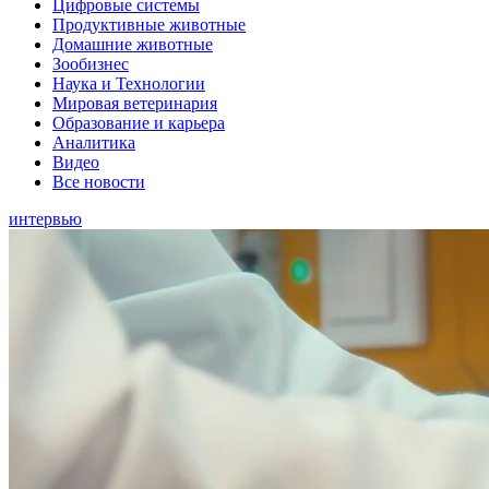
Цифровые системы
Продуктивные животные
Домашние животные
Зообизнес
Наука и Технологии
Мировая ветеринария
Образование и карьера
Аналитика
Видео
Все новости
интервью