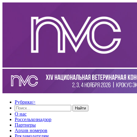
Рубрики
>
Найти
О нас
Россельхознадзор
Партнеры
Архив номеров
Рекламодателям