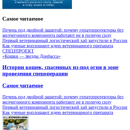
Самое читаемое
Печень под двойной защитой: почему гепатопротекторы без
желчегонного компонента работают не в полную силу
Первый ветеринарный логистический хаб запустили в России
Как ученые воплощают идею ветеринарного препарата
СПЕЦПРОЕКТ
«Кошки — звезды Донбасса»
Истории кошек, спасенных из-под огня в зоне
проведения спецоперации
Самое читаемое
Печень под двойной защитой: почему гепатопротекторы без
желчегонного компонента работают не в полную силу
Первый ветеринарный логистический хаб запустили в России
Как ученые воплощают идею ветеринарного препарата