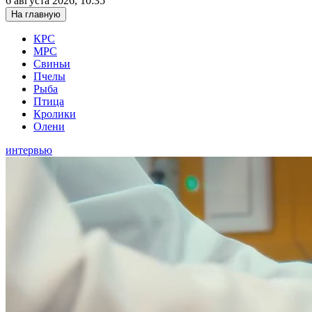
6 августа 2026, 10:35
На главную
КРС
МРС
Свиньи
Пчелы
Рыба
Птица
Кролики
Олени
интервью