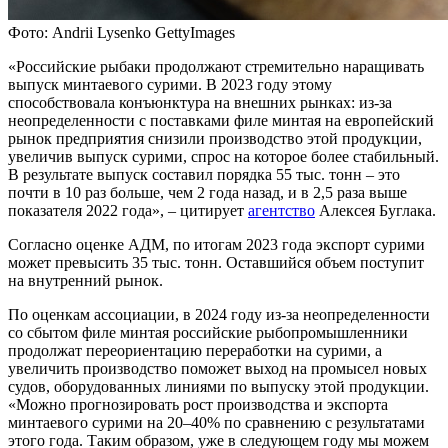
Фото: Andrii Lysenko GettyImages
«Российские рыбаки продолжают стремительно наращивать
выпуск минтаевого сурими. В 2023 году этому
способствовала конъюнктура на внешних рынках: из-за
неопределенности с поставками филе минтая на европейский
рынок предприятия снизили производство этой продукции,
увеличив выпуск сурими, спрос на которое более стабильный.
В результате выпуск составил порядка 55 тыс. тонн – это
почти в 10 раз больше, чем 2 года назад, и в 2,5 раза выше
показателя 2022 года», – цитирует
агентство
Алексея Буглака.
Согласно оценке АДМ, по итогам 2023 года экспорт сурими
может превысить 35 тыс. тонн. Оставшийся объем поступит
на внутренний рынок.
По оценкам ассоциации, в 2024 году из-за неопределенности
со сбытом филе минтая российские рыбопромышленники
продолжат переориентацию переработки на сурими, а
увеличить производство поможет выход на промысел новых
судов, оборудованных линиями по выпуску этой продукции.
«Можно прогнозировать рост производства и экспорта
минтаевого сурими на 20–40% по сравнению с результатами
этого года. Таким образом, уже в следующем году мы можем