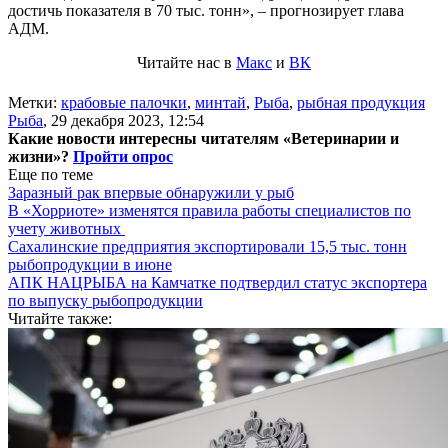
достичь показателя в 70 тыс. тонн», – прогнозирует глава
АДМ.
Читайте нас в
Макс
и
ВК
Метки:
крабовые палочки
,
минтай
,
Рыба
,
рыбная продукция
Рыба
,
29 декабря 2023, 12:54
Какие новости интересны читателям «Ветеринарии и
жизни»?
Пройти опрос
Еще по теме
Заразный рак впервые обнаружили у рыб
В «Хорриоте» изменятся правила работы специалистов по
учету животных
Сахалинские предприятия экспортировали 15,5 тыс. тонн
рыбопродукции в июне
АПК НАЦРЫБА на Камчатке подтвердил статус экспортера
по выпуску рыбопродукции
Читайте также: