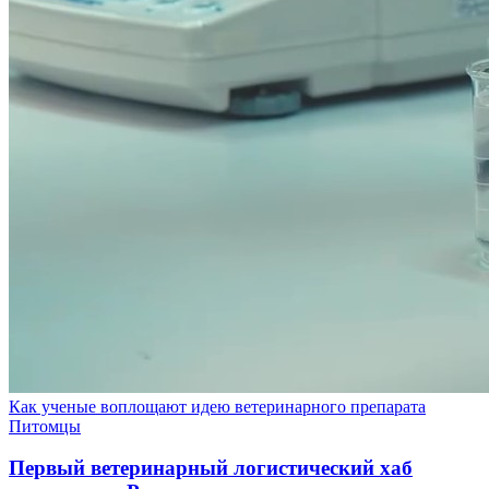
Как ученые воплощают идею ветеринарного препарата
Питомцы
Первый ветеринарный логистический хаб