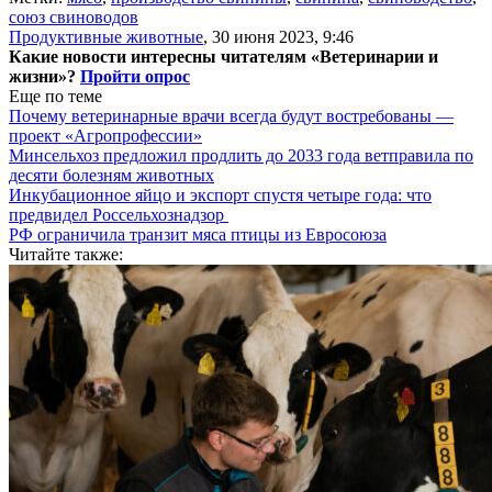
союз свиноводов
Продуктивные животные
,
30 июня 2023, 9:46
Какие новости интересны читателям «Ветеринарии и
жизни»?
Пройти опрос
Еще по теме
Почему ветеринарные врачи всегда будут востребованы —
проект «Агропрофессии»
Минсельхоз предложил продлить до 2033 года ветправила по
десяти болезням животных
Инкубационное яйцо и экспорт спустя четыре года: что
предвидел Россельхознадзор
РФ ограничила транзит мяса птицы из Евросоюза
Читайте также: