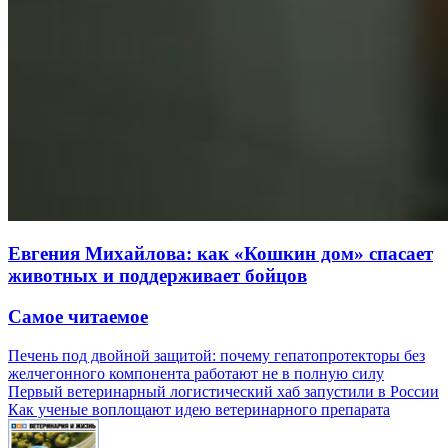
Евгения Михайлова: как «Кошкин дом» спасает
животных и поддерживает бойцов
Самое читаемое
Печень под двойной защитой: почему гепатопротекторы без
желчегонного компонента работают не в полную силу
Первый ветеринарный логистический хаб запустили в России
Как ученые воплощают идею ветеринарного препарата