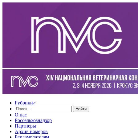
Рубрики
>
Найти
О нас
Россельхознадзор
Партнеры
Архив номеров
Рекламодателям