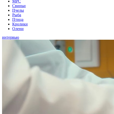
МРС
Свиньи
Пчелы
Рыба
Птица
Кролики
Олени
интервью