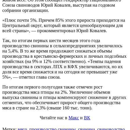
Союза свиноводов Юрий Ковалев, выступая на годовом
собрании организации.
«Плюс почти 5%. Причем 85% этого прироста приходится на
Центральный округ, который является ценообразующим для
всей страны», — прокомментировал Юрий Ковалев.
Так, по итогам первых шести месяцев этого года
производство свинины в сельхозпредприятиях увеличилось
на 5,4%. В то же время продолжают снижаться объемы
производства в крестьянско-фермерских и личных подсобных
хозяйствах (на 9% и 12% соответственно). «Темпы падения
производства в секторах ЛПХ и КФХ увеличиваются, но их
доля все время снижается и на сегодня не превышает уже
5%», — отметил глава союза.
По итогам первого полугодия также отмечен рост
производства мяса птицы на 2%. Увеличение объемов
выпуска свинины и птицы компенсируют снижение в других
сегментах, что обеспечивает прирост общего производства
мяса в стране на 2,3% (свыше 160 тыс. тонн).
Читайте нас в
Макс
и
ВК
Метки:
мясо
,
производство свинины
,
свинина
,
свиноводство
,