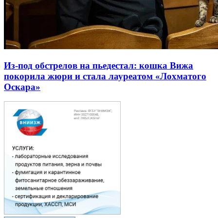
Из-под обстрелов на пьедестал: кошка Вижа
покорила жюри и стала лауреатом «Лохматого
Оскара»