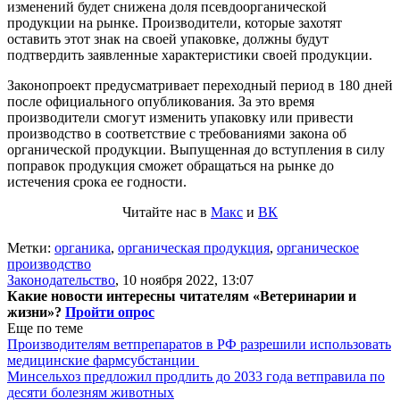
изменений будет снижена доля псевдоорганической
продукции на рынке. Производители, которые захотят
оставить этот знак на своей упаковке, должны будут
подтвердить заявленные характеристики своей продукции.
Законопроект предусматривает переходный период в 180 дней
после официального опубликования. За это время
производители смогут изменить упаковку или привести
производство в соответствие с требованиями закона об
органической продукции. Выпущенная до вступления в силу
поправок продукция сможет обращаться на рынке до
истечения срока ее годности.
Читайте нас в
Макс
и
ВК
Метки:
органика
,
органическая продукция
,
органическое
производство
Законодательство
,
10 ноября 2022, 13:07
Какие новости интересны читателям «Ветеринарии и
жизни»?
Пройти опрос
Еще по теме
Производителям ветпрепаратов в РФ разрешили использовать
медицинские фармсубстанции
Минсельхоз предложил продлить до 2033 года ветправила по
десяти болезням животных