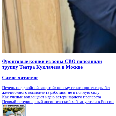
Фронтовые кошки из зоны СВО пополнили
труппу Театра Куклачева в Москве
Самое читаемое
Печень под двойной защитой: почему гепатопротекторы без
желчегонного компонента работают не в полную силу
Как ученые воплощают идею ветеринарного препарата
Первый ветеринарный логистический хаб запустили в России