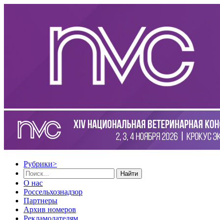
Рубрики
>
Найти
О нас
Россельхознадзор
Партнеры
Архив номеров
Рекламодателям