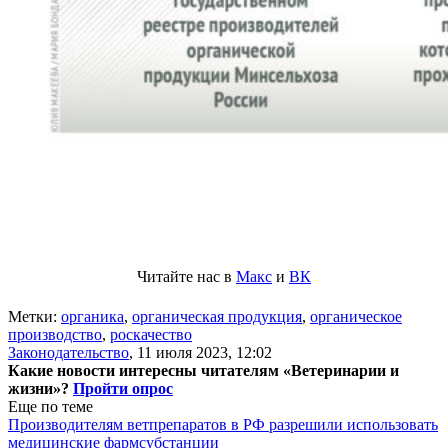
Читайте нас в
Макс
и
ВК
Метки:
органика
,
органическая продукция
,
органическое
производство
,
роскачество
Законодательство
,
11 июля 2023, 12:02
Какие новости интересны читателям «Ветеринарии и
жизни»?
Пройти опрос
Еще по теме
Производителям ветпрепаратов в РФ разрешили использовать
медицинские фармсубстанции