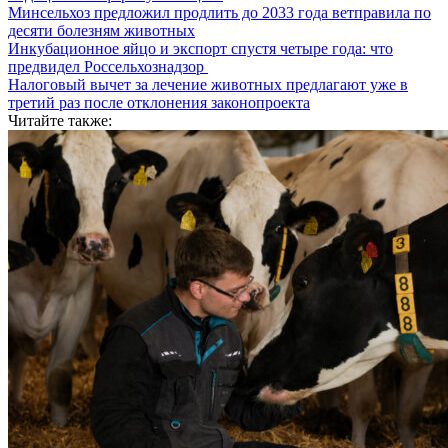
Минсельхоз предложил продлить до 2033 года ветправила по
десяти болезням животных
Инкубационное яйцо и экспорт спустя четыре года: что
предвидел Россельхознадзор
Налоговый вычет за лечение животных предлагают уже в
третий раз после отклонения законопроекта
Читайте также: