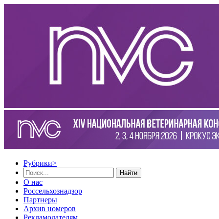
Рубрики
>
Найти
О нас
Россельхознадзор
Партнеры
Архив номеров
Рекламодателям